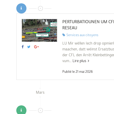
Subventions écologiques
Génération sans tabac
Médiation
Sauvons Bambi !
Office social régional
PERTURBATIOUNEN UM CF
Steinfort
RESEAU
Services aux citoyens
Repas sur roues
le
LU Mir wëllen Iech drop opmie
SICA
maachen, datt wéinst Ersatzbu
 au
der CFL den Arrêt Kleinbetting
Youth & Work
vum...
Lire plus
Zarabina
Publié le 21 mai 2026
des
Mars