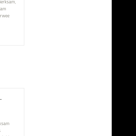
ierksam,
 am
erwee
L
rksam
s