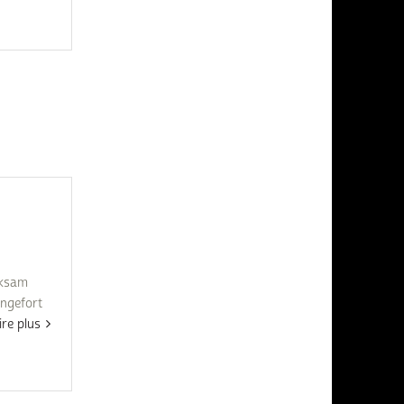
rksam
engefort
ire plus