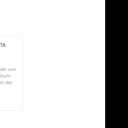
TR
ader vum
tëscht
en, den