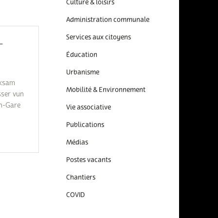
Culture & loisirs
Administration communale
Services aux citoyens
L
Éducation
Urbanisme
rksam
Mobilité & Environnement
sser vun
en-Gare
Vie associative
Publications
Médias
Postes vacants
Chantiers
COVID