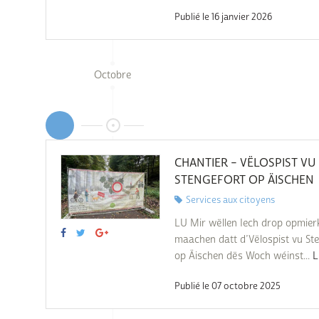
Publié le 16 janvier 2026
Octobre
CHANTIER – VËLOSPIST VU
STENGEFORT OP ÄISCHEN
Services aux citoyens
LU Mir wëllen Iech drop opmie
maachen datt d’Vëlospist vu St
op Äischen dës Woch wéinst...
L
Publié le 07 octobre 2025