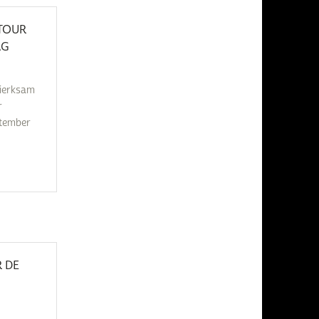
STOUR
AG
ierksam
r
ptember
R DE