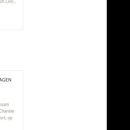
h Linn...
HAGEN
rksam
Chantier
ort, op