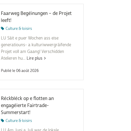
Subventions écologiques
Génération sans tabac
Médiation
Faarweg Begéinungen – de Projet
Sauvons Bambi !
leeft!
Office social régional
Culture & loisirs
Steinfort
LU Säit e puer Wochen ass eise
Repas sur roues
le
generatiouns- a kulturiwwergräifende
Projet voll am Gaang! Verschidden
SICA
Atelieren hu...
Lire plus
 au
Youth & Work
Publié le 06 août 2026
Zarabina
des
Réckbléck op e flotten an
engagéierte Fairtrade-
Summerstart!
Culture & loisirs
LU Am Juni a Juli war de lokale