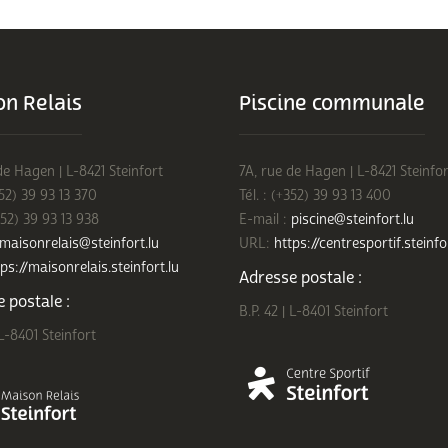
n Relais
Piscine communale
de Hagen | L-8421 Steinfort
7A, rue de Hagen | L-8421 Steinfor
352) 39 93 13 370
Tél. : (+352) 39 93 13 400
352) 39 93 13 938
E-mail :
piscine@steinfort.lu
maisonrelais@steinfort.lu
URL:
https://centresportif.steinfo
ps://maisonrelais.steinfort.lu
Adresse postale :
 postale :
B.P. 42 | L-8401 Steinfort
 L-8401 Steinfort