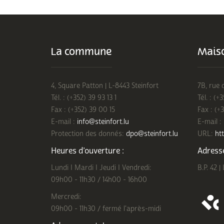
La commune
Maiso
4, Square Patton | L-8443 Steinfort
7B, rue 
Tél. : (+352) 39 93 13 1
Tél. : (+
Fax : (+352) 39 00 15
Fax : (+
E-mail :
info@steinfort.lu
E-mail :
Protection des donnés:
dpo@steinfort.lu
URL:
htt
Heures d’ouverture :
Adresse
Lundi I Mardi I Jeudi I Vendredi:
B.P. 42 |
09h00 - 11h30 / 14h00 - 16h00
Mercredi:
09h00 - 11h30 / fermé l'après-midi