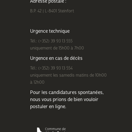
Adresse postale :
B.P. 42 | L-8401 Steinfort
Urgence technique
Tél.: (+352) 39 93 13 555
uniquement de 15h00 à 7h00
Urgence en cas de décès
Tél.: (+352) 39 93 13 554
uniquement les samedis matins de 10h00
à 12h00
Pour les candidatures spontanées,
nous vous prions de bien
vouloir
postuler en ligne
.