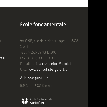
École fondamentale
t
9A & 9B, rue de Kleinbettingen | L-8436
Steinfort
Tél. : (+352) 39 93 13 300
rt.lu
Fax : (+352) 39 93 13 930
E-mail :
primaire.steinfort@ecole.lu
URL:
www.schoul-stengefort.lu
Adresse postale :
B.P. 31 | L-8401 Steinfort