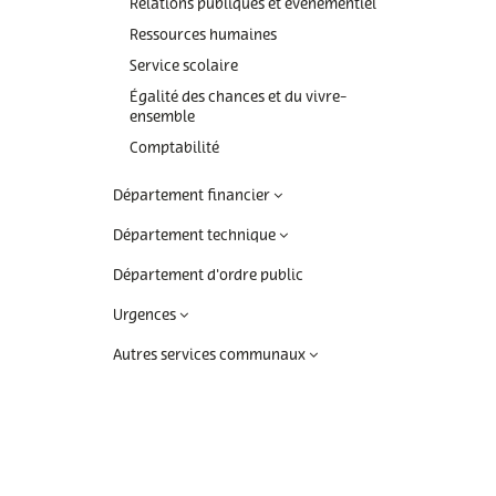
Commande poubelle(s)
Mobilitéitszentral
Raccordements Eau
Relations publiques et événementiel
Ressources humaines
Égalité des chances et
Comptes bancaires
Raccordements
Service scolaire
du vivre-ensemble
Électricité & Gaz
Construire
Égalité des chances et du vivre-
Comptabilité
Règlements & Taxes
ensemble
Copie conforme
Comptabilité
Réservation d'une sal
communale
Décès
Département financier
Séjourner / immigrer
Déchets & Recyclage
Département technique
Luxembourg
Déménagement
Département d'ordre public
Stationnement
Urgences
résidentiel
Eau potable
Autres services communaux
Subventions & Subsi
Formulaires
Légalisation signature
Listes électorales