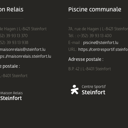
n Relais
Piscine communale
de Hagen | L-8421 Steinfort
7A, rue de Hagen | L-8421 Steinfor
352) 39 93 13 370
Tél. : (+352) 39 93 13 400
352) 39 93 13 938
E-mail :
piscine@steinfort.lu
maisonrelais@steinfort.lu
URL:
https://centresportif.steinfo
ps://maisonrelais.steinfort.lu
Adresse postale :
 postale :
B.P. 42 | L-8401 Steinfort
 L-8401 Steinfort