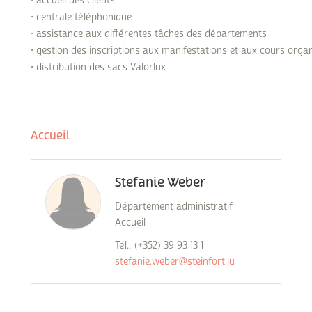
• accueil des clients
Subventions écologiques
Génération sans tabac
• centrale téléphonique
Médiation
• assistance aux différentes tâches des départements
Sauvons Bambi !
• gestion des inscriptions aux manifestations et aux cours org
Office social régional
• distribution des sacs Valorlux
Steinfort
Repas sur roues
le
SICA
Accueil
 au
Youth & Work
Stefanie Weber
Zarabina
Département administratif
Accueil
des
Tél.: (+352) 39 93 13 1
stefanie.weber@steinfort.lu