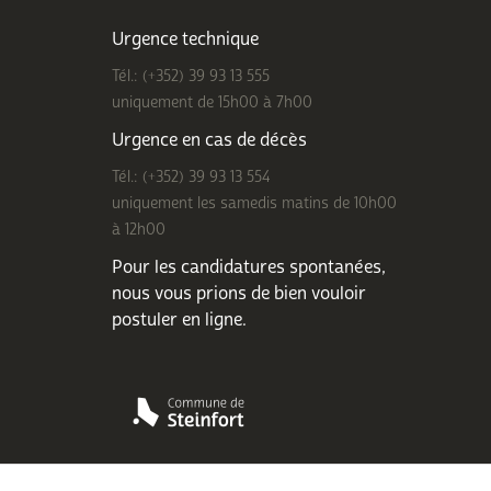
Urgence technique
Tél.: (+352) 39 93 13 555
uniquement de 15h00 à 7h00
Urgence en cas de décès
Tél.: (+352) 39 93 13 554
uniquement les samedis matins de 10h00
à 12h00
Pour les candidatures spontanées,
nous vous prions de bien
vouloir
postuler en ligne
.