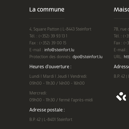
La commune
Maiso
4, Square Patton | L-8443 Steinfort
7B, rue 
Tél. : (+352) 39 93 13 1
Tél. : (+
Fax : (+352) 39 00 15
Fax : (+
E-mail :
info@steinfort.lu
E-mail :
Protection des donnés:
dpo@steinfort.lu
URL:
htt
Heures d’ouverture :
Adresse
Lundi I Mardi I Jeudi I Vendredi:
B.P. 42 |
09h00 - 11h30 / 14h00 - 16h00
Mercredi:
09h00 - 11h30 / fermé l'après-midi
Adresse postale :
B.P. 42 | L-8401 Steinfort