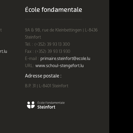
École fondamentale
t
9A & 9B, rue de Kleinbettingen | L-8436
Steinfort
Tél. : (+352) 39 93 13 300
rt.lu
Fax : (+352) 39 93 13 930
E-mail :
primaire.steinfort@ecole.lu
URL:
www.schoul-stengefort.lu
Adresse postale :
B.P. 31 | L-8401 Steinfort