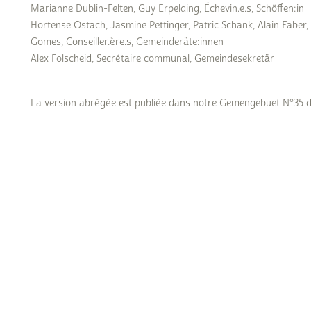
Marianne Dublin-Felten, Guy Erpelding, Échevin.e.s, Schöffen:in
Subventions écologiques
Génération sans tabac
Hortense Ostach, Jasmine Pettinger, Patric Schank, Alain Faber,
Médiation
Gomes, Conseiller.ère.s, Gemeinderäte:innen
Sauvons Bambi !
Office social régional
Alex Folscheid, Secrétaire communal, Gemeindesekretär
Steinfort
Repas sur roues
le
La version abrégée est publiée dans notre Gemengebuet N°35 de 
SICA
 au
Youth & Work
Zarabina
des