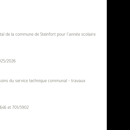
tal de la commune de Steinfort pour l’année scolaire
2025/2026
esoins du service technique communal - travaux
4646 et 701/5902