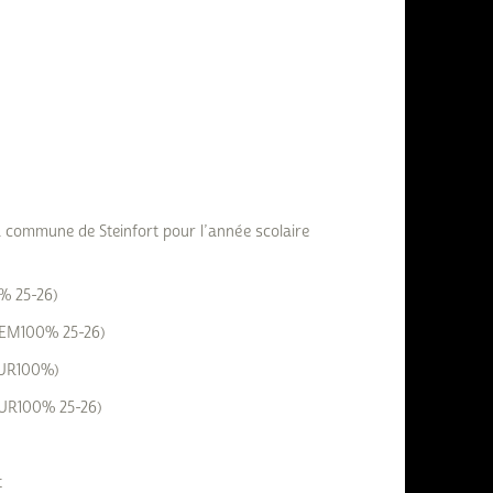
a commune de Steinfort pour l’année scolaire
5% 25-26)
 REM100% 25-26)
 SUR100%)
 SUR100% 25-26)
t