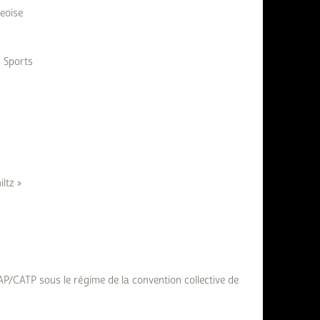
eoise
s Sports
ltz »
AP/CATP sous le régime de la convention collective de