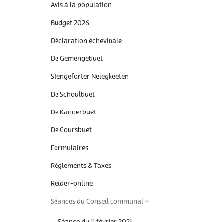
Commande poubelle(s)
Mobilitéitszentral
Raccordements Eau
Avis à la population
Égalité des chances et
Comptes bancaires
Raccordements
Budget 2026
du vivre-ensemble
Électricité & Gaz
Construire
Déclaration échevinale
Comptabilité
Règlements & Taxes
De Gemengebuet
Copie conforme
Réservation d'une sal
Stengeforter Neiegkeeten
communale
Décès
De Schoulbuet
Séjourner / immigrer
Déchets & Recyclage
Luxembourg
De Kannerbuet
Déménagement
De Coursbuet
Stationnement
résidentiel
Eau potable
Formulaires
Subventions & Subsi
Formulaires
Règlements & Taxes
Légalisation signature
Reider-online
Séances du Conseil communal
Listes électorales