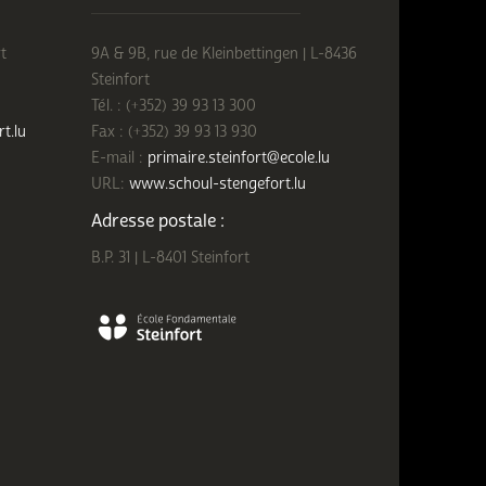
t
9A & 9B, rue de Kleinbettingen | L-8436
Steinfort
Tél. : (+352) 39 93 13 300
rt.lu
Fax : (+352) 39 93 13 930
E-mail :
primaire.steinfort@ecole.lu
URL:
www.schoul-stengefort.lu
Adresse postale :
B.P. 31 | L-8401 Steinfort