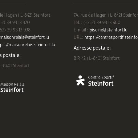
de Hagen | L-8421 Steinfort
7A, rue de Hagen | L-8421 Steinfor
352) 39 93 13 370
Tél. : (+352) 39 93 13 400
352) 39 93 13 938
E-mail :
piscine@steinfort.lu
maisonrelais@steinfort.lu
URL:
https://centresportif.steinfo
ps://maisonrelais.steinfort.lu
Adresse postale :
 postale :
B.P. 42 | L-8401 Steinfort
 L-8401 Steinfort