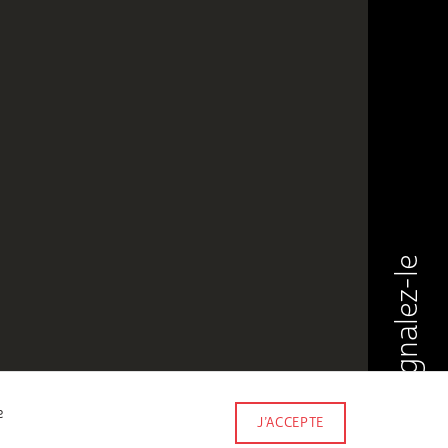
Signalez-le
e
J’ACCEPTE