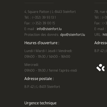
4, Square Patton | L-8443 Steinfort
7B, rue 
Tél. : (+352) 39 93 13 1
Tél. : (+
Fax : (+352) 39 00 15
Fax : (+
E-mail :
info@steinfort.lu
E-mail :
Protection des donnés:
dpo@steinfort.lu
URL:
htt
Heures d’ouverture :
Adresse
Lundi I Mardi I Jeudi I Vendredi:
B.P. 42 |
09h00 - 11h30 / 14h00 - 16h00
Mercredi:
09h00 - 11h30 / fermé l'après-midi
Adresse postale :
B.P. 42 | L-8401 Steinfort
Urgence technique