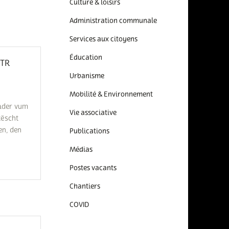
Culture & loisirs
Administration communale
Services aux citoyens
Éducation
TR
Urbanisme
Mobilité & Environnement
ader vum
Vie associative
tëscht
en, den
Publications
Médias
Postes vacants
Chantiers
COVID