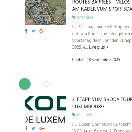
ROUTES BARRÉES – VËLO
AM KADER VUM SPORTSD
Chantiers
LU Mir maachen Iech drop opm
datt am Kader vum Stengeforte
Sportsdag dëse Sonnden 21. Se
2025, e...
Lire plus
Publié le 18 septembre 2025
2. ETAPP VUM SKODA TOU
LUXEMBOURG
Chantiers
LU Dësen Donneschden, tëscht 
16:00 Auer, fiert déi 2. Etapp v