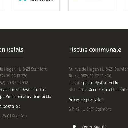
n Relais
Piscine communale
de Hagen | L-8421 Steinfort
7A, rue de Hagen | L-8421 Steinfor
352) 39 93 13 370
Tél. : (+352) 39 93 13 400
352) 39 93 13 938
E-mail :
piscine@steinfort.lu
maisonrelais@steinfort.lu
URL:
https://centresportif.steinfo
ps://maisonrelais.steinfort.lu
Adresse postale :
 postale :
B.P. 42 | L-8401 Steinfort
 L-8401 Steinfort