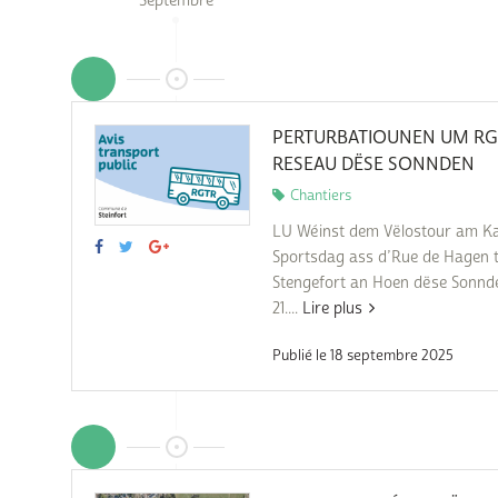
Septembre
Subventions écologiques
Génération sans tabac
Médiation
Sauvons Bambi !
Office social régional
Steinfort
PERTURBATIOUNEN UM RG
Repas sur roues
le
RESEAU DËSE SONNDEN
Chantiers
SICA
 au
LU Wéinst dem Vëlostour am K
Youth & Work
Sportsdag ass d’Rue de Hagen 
Stengefort an Hoen dëse Sonnd
Zarabina
21....
Lire plus
Publié le 18 septembre 2025
des