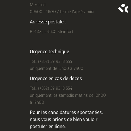
Mercredi:
09h00 - 11h30 / fermé l'après-midi
Adresse postale :
B.P. 42 | L-8401 Steinfort
Urgence technique
Tél.: (+352) 39 93 13 555
uniquement de 15h00 à 7h00
Urgence en cas de décès
Tél.: (+352) 39 93 13 554
uniquement les samedis matins de 10h00
à 12h00
Pour les candidatures spontanées,
nous vous prions de bien
vouloir
postuler en ligne
.