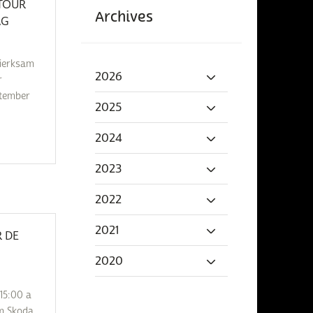
STOUR
Archives
AG
ierksam
2026
r
ptember
2025
2024
2023
2022
2021
R DE
2020
15:00 a
um Skoda