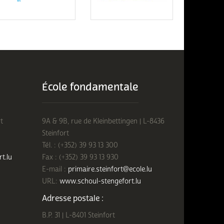
École fondamentale
t
9A & 9B, rue de Kleinbettingen | L-8436
Steinfort
Tél. : (+352) 39 93 13 300
rt.lu
Fax : (+352) 39 93 13 930
E-mail :
primaire.steinfort@ecole.lu
URL:
www.schoul-stengefort.lu
Adresse postale :
B.P. 31 | L-8401 Steinfort