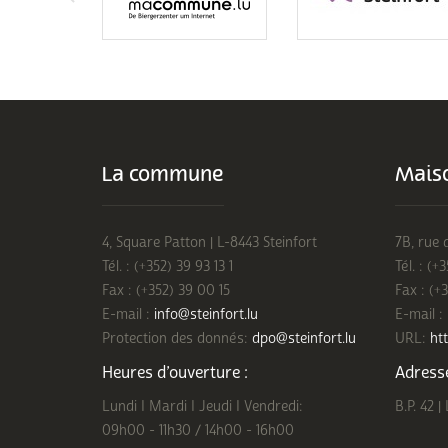
La commune
Maiso
4, Square Patton | L-8443 Steinfort
7B, rue 
Tél. : (+352) 39 93 13 1
Tél. : (+
Fax : (+352) 39 00 15
Fax : (+
E-mail :
info@steinfort.lu
E-mail :
Protection des donnés:
dpo@steinfort.lu
URL:
htt
Heures d’ouverture :
Adresse
Lundi I Mardi I Jeudi I Vendredi:
B.P. 42 |
09h00 - 11h30 / 14h00 - 16h00