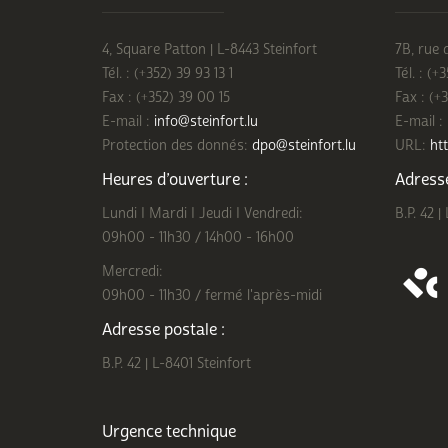
4, Square Patton | L-8443 Steinfort
7B, rue 
Tél. : (+352) 39 93 13 1
Tél. : (+
Fax : (+352) 39 00 15
Fax : (+
E-mail :
info@steinfort.lu
E-mail :
Protection des donnés:
dpo@steinfort.lu
URL:
htt
Heures d’ouverture :
Adresse
Lundi I Mardi I Jeudi I Vendredi:
B.P. 42 |
09h00 - 11h30 / 14h00 - 16h00
Mercredi:
09h00 - 11h30 / fermé l'après-midi
Adresse postale :
B.P. 42 | L-8401 Steinfort
Urgence technique