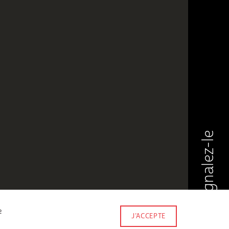
Signalez-le
e
J’ACCEPTE