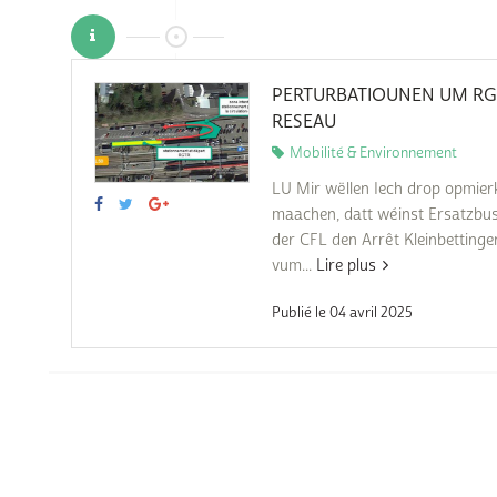
Subventions écologiques
Génération sans tabac
Médiation
Sauvons Bambi !
Office social régional
PERTURBATIOUNEN UM RG
Steinfort
RESEAU
Mobilité & Environnement
Repas sur roues
le
LU Mir wëllen Iech drop opmie
SICA
maachen, datt wéinst Ersatzbu
 au
der CFL den Arrêt Kleinbetting
Youth & Work
vum...
Lire plus
Zarabina
Publié le 04 avril 2025
des