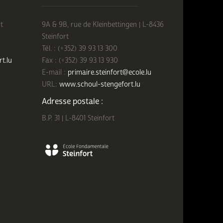
t
9A & 9B, rue de Kleinbettingen | L-8436
Steinfort
Tél. : (+352) 39 93 13 300
rt.lu
Fax : (+352) 39 93 13 930
E-mail :
primaire.steinfort@ecole.lu
URL:
www.schoul-stengefort.lu
Adresse postale :
B.P. 31 | L-8401 Steinfort