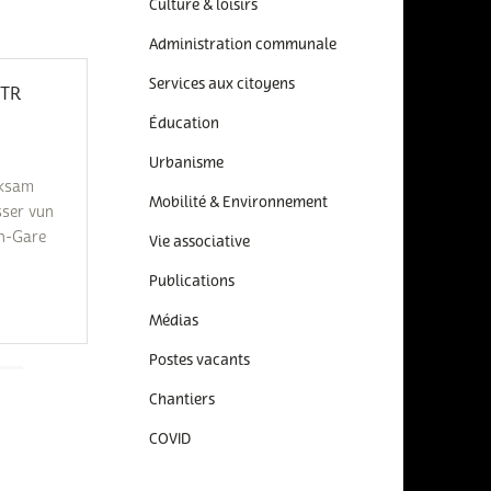
Culture & loisirs
Administration communale
Services aux citoyens
TR
Éducation
Urbanisme
rksam
Mobilité & Environnement
sser vun
en-Gare
Vie associative
Publications
Médias
Postes vacants
Chantiers
COVID