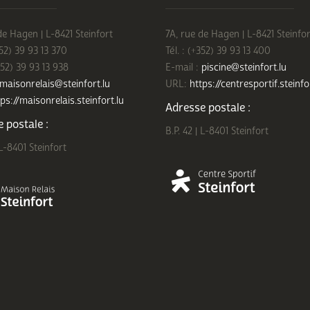
de Hagen | L-8421 Steinfort
7A, rue de Hagen | L-8421 Steinfor
352) 39 93 13 370
Tél. : (+352) 39 93 13 400
352) 39 93 13 938
E-mail :
piscine@steinfort.lu
maisonrelais@steinfort.lu
URL:
https://centresportif.steinfo
ps://maisonrelais.steinfort.lu
Adresse postale :
 postale :
B.P. 42 | L-8401 Steinfort
 L-8401 Steinfort