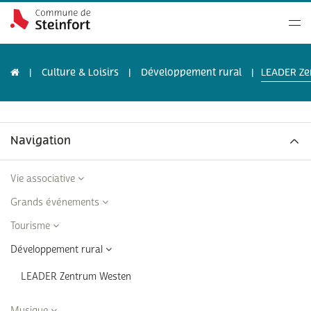
Culture & Loisirs
Développement rural
LEADER Ze
Navigation
Vie associative
Grands événements
Tourisme
Développement rural
LEADER Zentrum Westen
Musique