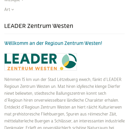
Art
LEADER Zentrum Westen
Wëllkomm an der Regioun Zentrum Westen!
Nëmmen 15 km vun der Stad Lëtzebuerg ewech, fänkt d’LEADER
Regioun Zentrum Westen un. Mat hiren idyllesche klenge Dierfer
niewt beliewten, stiedtesche Ballungszentren konnt sech
d’Regioun hiren onverwiesselbare ländleche Charakter erhalen.
Entdeckt d’Regioun Zentrum Westen an hiert räicht Kulturierwen
mat prehistoresche Fliehbuergen, Spuren aus réimescher Zäit,
mëttelalterleche Buergen a Schlässer, an interessanten industrielle
Denkmaler. Erlieft en onvergläichlech schéine Naturraum bei