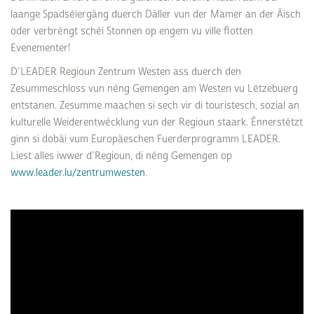
laange Spadséiergäng duerch Däller vun der Mamer an der Äisch
oder verbréngt schéi Stonnen op engem vu ville flotten
Evenementer!
D’LEADER Regioun Zentrum Westen ass duerch den
Zesummeschloss vun néng Gemengen am Westen vu Lëtzebuerg
entstanen. Zesumme maachen si sech vir di touristesch, sozial an
kulturelle Weiderentwécklung vun der Regioun staark. Ënnerstëtzt
ginn si dobäi vum Europäeschen Fuerderprogramm LEADER.
Liest alles iwwer d’Regioun, di néng Gemengen op
www.leader.lu/zentrumwesten
.