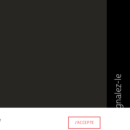
Signalez-le
e
J’ACCEPTE