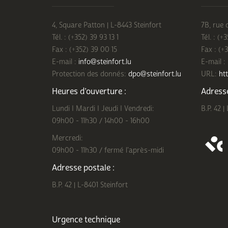
4, Square Patton | L-8443 Steinfort
7B, rue 
Tél. : (+352) 39 93 13 1
Tél. : (+
Fax : (+352) 39 00 15
Fax : (+
E-mail :
info@steinfort.lu
E-mail :
Protection des donnés:
dpo@steinfort.lu
URL:
htt
Heures d’ouverture :
Adresse
Lundi I Mardi I Jeudi I Vendredi:
B.P. 42 |
09h00 - 11h30 / 14h00 - 16h00
Mercredi:
09h00 - 11h30 / fermé l'après-midi
Adresse postale :
B.P. 42 | L-8401 Steinfort
Urgence technique