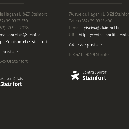
de Hagen | L-8421 Steinfort
7A, rue de Hagen | L-8421 Steinfor
352) 39 93 13 370
Tél. : (+352) 39 93 13 400
352) 39 93 13 938
E-mail :
piscine@steinfort.lu
maisonrelais@steinfort.lu
URL:
https://centresportif.steinfo
ps://maisonrelais.steinfort.lu
Adresse postale :
 postale :
B.P. 42 | L-8401 Steinfort
 L-8401 Steinfort