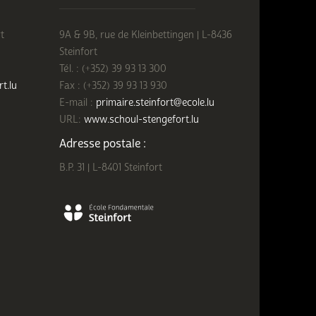
t
9A & 9B, rue de Kleinbettingen | L-8436
Steinfort
Tél. : (+352) 39 93 13 300
rt.lu
Fax : (+352) 39 93 13 930
E-mail :
primaire.steinfort@ecole.lu
URL:
www.schoul-stengefort.lu
Adresse postale :
B.P. 31 | L-8401 Steinfort