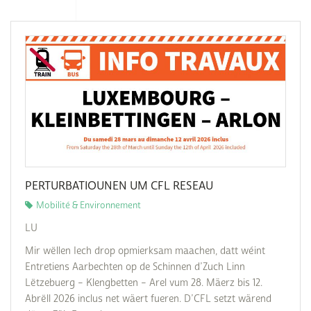
PERTURBATIOUNEN UM CFL RESEAU
Mobilité & Environnement
LU
Mir wëllen Iech drop opmierksam maachen, datt wéint
Entretiens Aarbechten op de Schinnen d’Zuch Linn
Lëtzebuerg – Klengbetten – Arel vum 28. Mäerz bis 12.
Abrëll 2026 inclus net wäert fueren. D’CFL setzt wärend