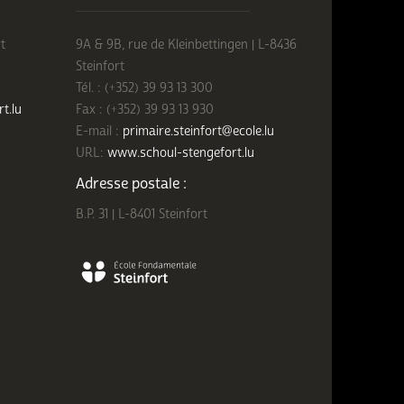
t
9A & 9B, rue de Kleinbettingen | L-8436
Steinfort
Tél. : (+352) 39 93 13 300
rt.lu
Fax : (+352) 39 93 13 930
E-mail :
primaire.steinfort@ecole.lu
URL:
www.schoul-stengefort.lu
Adresse postale :
B.P. 31 | L-8401 Steinfort