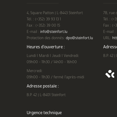
4, Square Patton | L-8443 Steinfort
7B, rue 
Tél. : (+352) 39 93 13 1
Tél. : (+
Fax : (+352) 39 00 15
Fax : (+
E-mail :
info@steinfort.lu
E-mail :
Protection des donnés:
dpo@steinfort.lu
URL:
htt
Heures d’ouverture :
Adresse
Lundi I Mardi I Jeudi I Vendredi:
B.P. 42 |
09h00 - 11h30 / 14h00 - 16h00
Mercredi:
09h00 - 11h30 / fermé l'après-midi
Adresse postale :
B.P. 42 | L-8401 Steinfort
Urgence technique