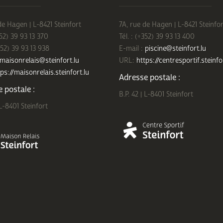
de Hagen | L-8421 Steinfort
7A, rue de Hagen | L-8421 Steinfor
352) 39 93 13 370
Tél. : (+352) 39 93 13 400
352) 39 93 13 938
E-mail :
piscine@steinfort.lu
maisonrelais@steinfort.lu
URL:
https://centresportif.steinfo
ps://maisonrelais.steinfort.lu
Adresse postale :
 postale :
B.P. 42 | L-8401 Steinfort
 L-8401 Steinfort