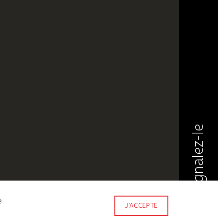
Signalez-le
e
J’ACCEPTE