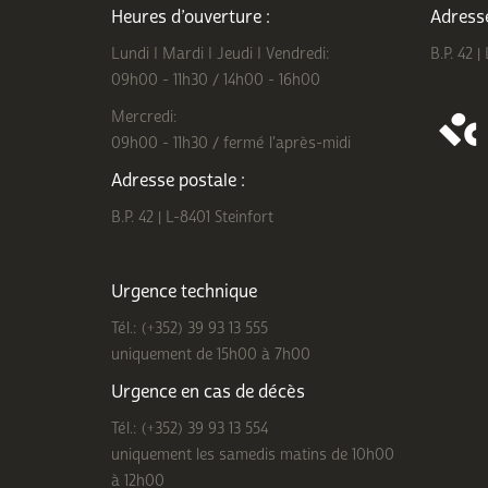
Heures d’ouverture :
Adresse
Lundi I Mardi I Jeudi I Vendredi:
B.P. 42 |
09h00 - 11h30 / 14h00 - 16h00
Mercredi:
09h00 - 11h30 / fermé l'après-midi
Adresse postale :
B.P. 42 | L-8401 Steinfort
Urgence technique
Tél.: (+352) 39 93 13 555
uniquement de 15h00 à 7h00
Urgence en cas de décès
Tél.: (+352) 39 93 13 554
uniquement les samedis matins de 10h00
à 12h00