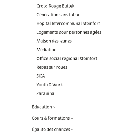
Commande poubelle(s)
Mobilitéitszentral
Raccordements Eau
Croix-Rouge Buttek
Égalité des chances et
Comptes bancaires
Raccordements
Génération sans tabac
du vivre-ensemble
Électricité & Gaz
Hôpital Intercommunal Steinfort
Construire
Comptabilité
Règlements & Taxes
Logements pour personnes âgées
Copie conforme
Maison des jeunes
Réservation d'une sal
Médiation
communale
Décès
Office social régional Steinfort
Séjourner / immigrer
Déchets & Recyclage
Repas sur roues
Luxembourg
SICA
Déménagement
Stationnement
Youth & Work
résidentiel
Eau potable
Zarabina
Subventions & Subsi
Formulaires
Éducation
Légalisation signature
Cours & formations
Listes électorales
Égalité des chances