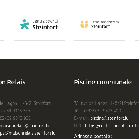
n Relais
Piscine communale
de Hagen | L-8421 Steinfort
7A, rue de Hagen | L-8421 Steinfor
352) 39 93 13 370
Tél. : (+352) 39 93 13 400
352) 39 93 13 938
E-mail :
piscine@steinfort.lu
maisonrelais@steinfort.lu
URL:
https://centresportif.steinfo
ps://maisonrelais.steinfort.lu
Adresse postale :