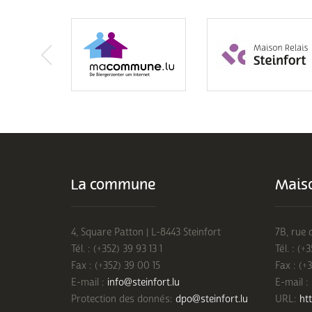
La commune
Maiso
4, Square Patton | L-8443 Steinfort
7B, rue 
Tél. : (+352) 39 93 13 1
Tél. : (+
Fax : (+352) 39 00 15
Fax : (+
E-mail :
info@steinfort.lu
E-mail :
Protection des donnés:
dpo@steinfort.lu
URL:
htt