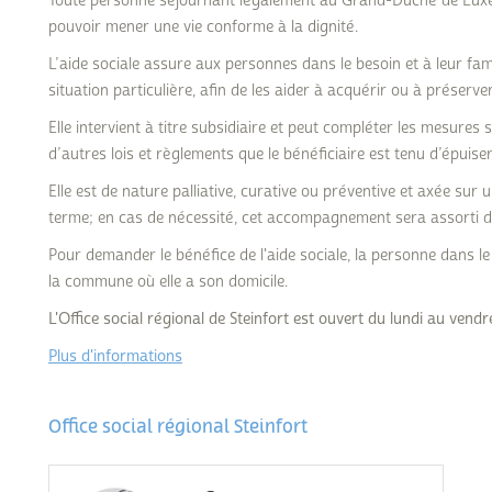
Toute personne séjournant légalement au Grand-Duché de Luxemb
Subventions écologiques
Génération sans tabac
pouvoir mener une vie conforme à la dignité.
Médiation
L’aide sociale assure aux personnes dans le besoin et à leur fam
Sauvons Bambi !
Office social régional
situation particulière, afin de les aider à acquérir ou à préserve
Steinfort
Elle intervient à titre subsidiaire et peut compléter les mesures
d’autres lois et règlements que le bénéficiaire est tenu d’épuiser
Repas sur roues
le
Elle est de nature palliative, curative ou préventive et axée s
SICA
terme; en cas de nécessité, cet accompagnement sera assorti d’
 au
Youth & Work
Pour demander le bénéfice de l'aide sociale, la personne dans le b
la commune où elle a son domicile.
Zarabina
L'Office social régional de Steinfort est ouvert du lundi au vend
Plus d'informations
des
Office social régional Steinfort