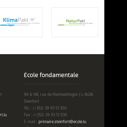
École fondamentale
t
9A & 9B, rue de Kleinbettingen | L-8436
Steinfort
Tél. : (+352) 39 93 13 300
rt.lu
Fax : (+352) 39 93 13 930
E-mail :
primaire.steinfort@ecole.lu