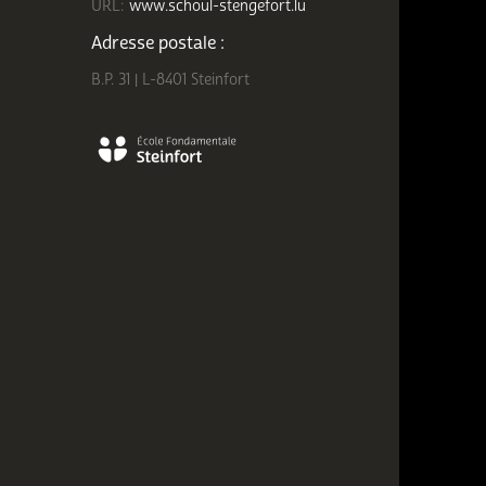
URL:
www.schoul-stengefort.lu
Adresse postale :
B.P. 31 | L-8401 Steinfort