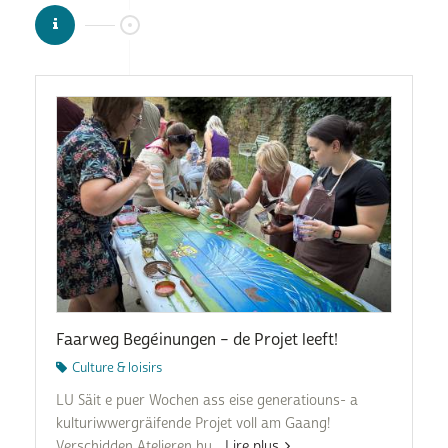
Faarweg Begéinungen – de Projet leeft!
Culture & loisirs
LU Säit e puer Wochen ass eise generatiouns- a
kulturiwwergräifende Projet voll am Gaang!
Verschidden Atelieren hu...
Lire plus