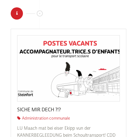
SICHE MIR DECH ?!?
Administration communale
LU Maach mat bei eiser Ekipp vun der
KANNERBEGLEEDUNG beim Schoultransport! CDD