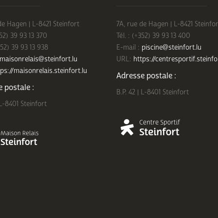
de Hagen | L-8421 Steinfort
7A, rue de Hagen | L-8421 Steinfor
352) 39 93 13 370
Tél. : (+352) 39 93 13 400
352) 39 93 13 938
E-mail :
piscine@steinfort.lu
maisonrelais@steinfort.lu
URL:
https://centresportif.steinfo
ps://maisonrelais.steinfort.lu
Adresse postale :
 postale :
B.P. 42 | L-8401 Steinfort
 L-8401 Steinfort