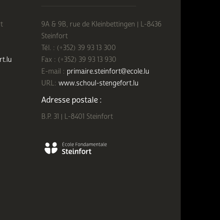
t
9A & 9B, rue de Kleinbettingen | L-8436
Steinfort
Tél. : (+352) 39 93 13 300
rt.lu
Fax : (+352) 39 93 13 930
E-mail :
primaire.steinfort@ecole.lu
URL:
www.schoul-stengefort.lu
Adresse postale :
B.P. 31 | L-8401 Steinfort