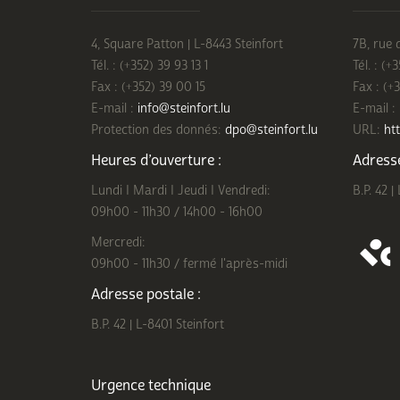
4, Square Patton | L-8443 Steinfort
7B, rue 
Tél. : (+352) 39 93 13 1
Tél. : (+
Fax : (+352) 39 00 15
Fax : (+
E-mail :
info@steinfort.lu
E-mail :
Protection des donnés:
dpo@steinfort.lu
URL:
htt
Heures d’ouverture :
Adresse
Lundi I Mardi I Jeudi I Vendredi:
B.P. 42 |
09h00 - 11h30 / 14h00 - 16h00
Mercredi:
09h00 - 11h30 / fermé l'après-midi
Adresse postale :
B.P. 42 | L-8401 Steinfort
Urgence technique