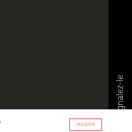
Signalez-le
e
J’ACCEPTE