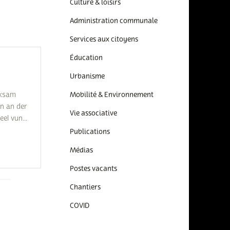
Culture & loisirs
Administration communale
Services aux citoyens
Éducation
Urbanisme
rksam
Mobilité & Environnement
n an der
Vie associative
el vun...
Publications
Médias
Postes vacants
Chantiers
COVID