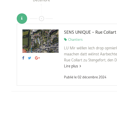
Décembre
Subventions écologiques
Génération sans tabac
Médiation
Sauvons Bambi !
Office social régional
Steinfort
SENS UNIQUE – Rue Collart
Repas sur roues
le
Chantiers
SICA
LU Mir wëllen Iech drop opmie
 au
maachen datt wéinst Aarbechte
Youth & Work
Rue Collart zu Stengefort, den De
Lire plus
Zarabina
Publié le 02 décembre 2024
des