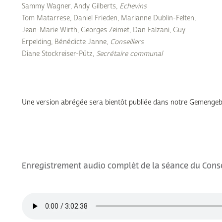
Sammy Wagner, Andy Gilberts,
Echevins
Subventions écologiques
Génération sans tabac
Tom Matarrese, Daniel Frieden, Marianne Dublin-Felten,
Médiation
Jean-Marie Wirth, Georges Zeimet, Dan Falzani, Guy
Sauvons Bambi !
Office social régional
Erpelding, Bénédicte Janne,
Conseillers
Steinfort
Diane Stockreiser-Pütz,
Secrétaire communal
Repas sur roues
le
SICA
 au
Une version abrégée sera bientôt publiée dans notre Gemengeb
Youth & Work
Zarabina
des
Enregistrement audio complèt de la séance du Conse