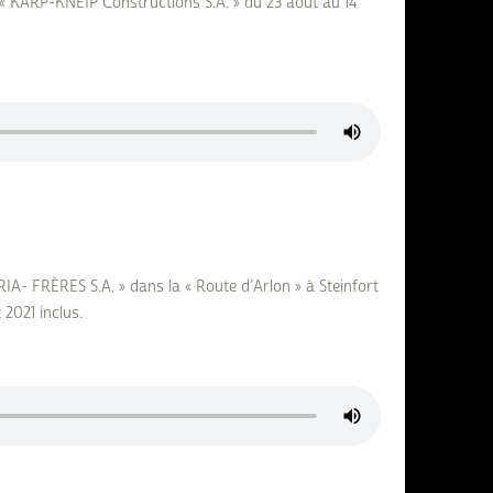
 « KARP-KNEIP Constructions S.A. » du 23 août au 14
A- FRÈRES S.A. » dans la « Route d’Arlon » à Steinfort
 2021 inclus.