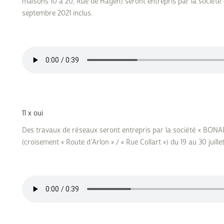
maisons 10 à 20, Rue de Hagen) seront entrepris par la société
septembre 2021 inclus.
11 x oui
Des travaux de réseaux seront entrepris par la société « BONARI
(croisement « Route d’Arlon » / « Rue Collart ») du 19 au 30 juillet