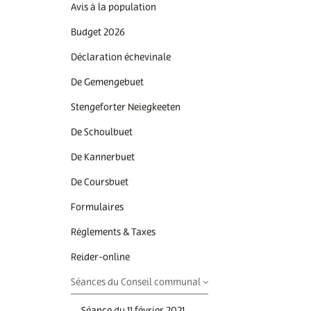
Commande poubelle(s)
Mobilitéitszentral
Raccordements Eau
Avis à la population
Égalité des chances et
Comptes bancaires
Raccordements
Budget 2026
du vivre-ensemble
Électricité & Gaz
Construire
Déclaration échevinale
Comptabilité
Règlements & Taxes
De Gemengebuet
Copie conforme
Réservation d'une sal
Stengeforter Neiegkeeten
communale
Décès
De Schoulbuet
Séjourner / immigrer
Déchets & Recyclage
Luxembourg
De Kannerbuet
Déménagement
De Coursbuet
Stationnement
résidentiel
Eau potable
Formulaires
Subventions & Subsi
Formulaires
Règlements & Taxes
Légalisation signature
Reider-online
Séances du Conseil communal
Listes électorales