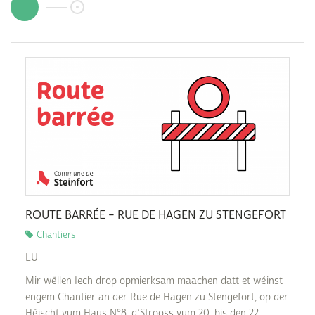
ROUTE BARRÉE – RUE DE HAGEN ZU STENGEFORT
Chantiers
LU
Mir wëllen Iech drop opmierksam maachen datt et wéinst
engem Chantier an der Rue de Hagen zu Stengefort, op der
Héischt vum Haus N°8, d’Strooss vum 20. bis den 22.