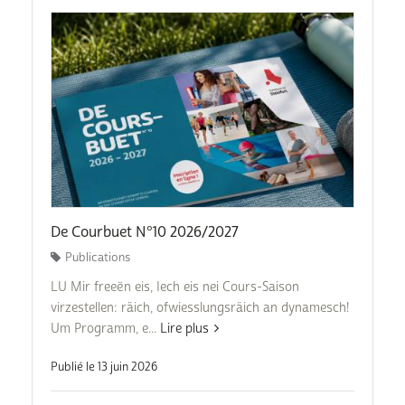
De Courbuet N°10 2026/2027
Publications
LU Mir freeën eis, Iech eis nei Cours-Saison
virzestellen: räich, ofwiesslungsräich an dynamesch!
Um Programm, e...
Lire plus
Publié le 13 juin 2026