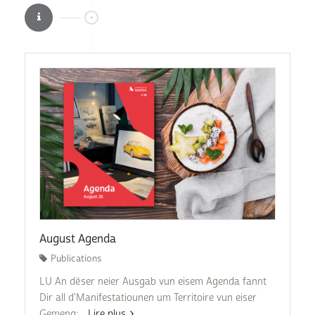
August Agenda
Publications
LU An dëser neier Ausgab vun eisem Agenda fannt
Dir all d'Manifestatiounen um Territoire vun eiser
Gemeng:...
Lire plus