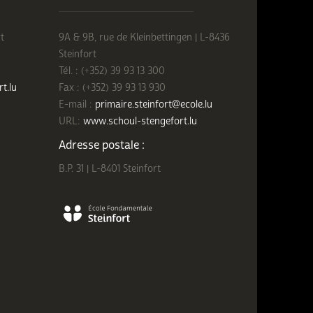
t
9A & 9B, rue de Kleinbettingen | L-8436
Steinfort
Tél. : (+352) 39 93 13 300
rt.lu
Fax : (+352) 39 93 13 930
E-mail :
primaire.steinfort@ecole.lu
URL:
www.schoul-stengefort.lu
Adresse postale :
B.P. 31 | L-8401 Steinfort