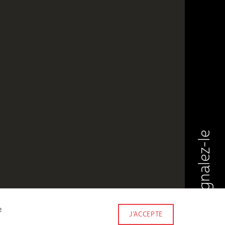
Signalez-le
e
J’ACCEPTE