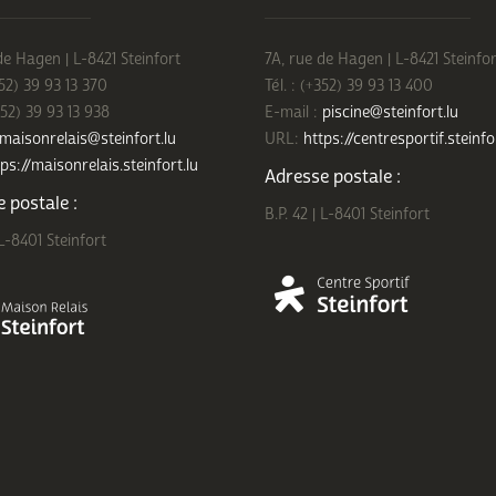
de Hagen | L-8421 Steinfort
7A, rue de Hagen | L-8421 Steinfor
352) 39 93 13 370
Tél. : (+352) 39 93 13 400
352) 39 93 13 938
E-mail :
piscine@steinfort.lu
maisonrelais@steinfort.lu
URL:
https://centresportif.steinfo
ps://maisonrelais.steinfort.lu
Adresse postale :
 postale :
B.P. 42 | L-8401 Steinfort
 L-8401 Steinfort