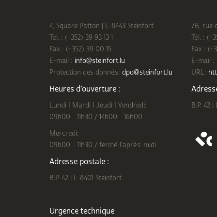
4, Square Patton | L-8443 Steinfort
7B, rue 
Tél. : (+352) 39 93 13 1
Tél. : (+
Fax : (+352) 39 00 15
Fax : (+
E-mail :
info@steinfort.lu
E-mail :
Protection des donnés:
dpo@steinfort.lu
URL:
htt
Heures d’ouverture :
Adresse
Lundi I Mardi I Jeudi I Vendredi:
B.P. 42 |
09h00 - 11h30 / 14h00 - 16h00
Mercredi:
09h00 - 11h30 / fermé l'après-midi
Adresse postale :
B.P. 42 | L-8401 Steinfort
Urgence technique