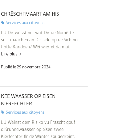
Subventions écologiques
Génération sans tabac
Médiation
CHRËSCHTMAART AM HIS
Sauvons Bambi !
Services aux citoyens
Office social régional
Steinfort
LU Dir wësst net wat Dir de Nomëtte
sollt maachen an Dir sidd op de Sich no
Repas sur roues
le
flotte Kaddoen? Wéi wier et da mat...
Lire plus
SICA
 au
Publié le 29 novembre 2024
Youth & Work
Zarabina
KEE WAASSER OP EISEN
des
KIERFECHTER
Services aux citoyens
LU Wéinst dem Risiko vu Frascht gouf
d'Krunnewaasser op eisen zwee
Kierfechter fir de Wanter zougedréint.