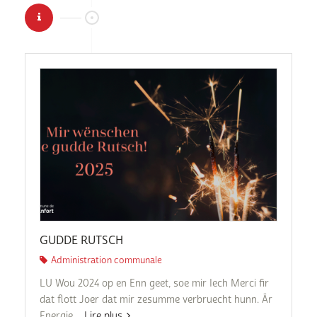
GUDDE RUTSCH
Administration communale
LU Wou 2024 op en Enn geet, soe mir Iech Merci fir
dat flott Joer dat mir zesumme verbruecht hunn. Är
Energie,...
Lire plus