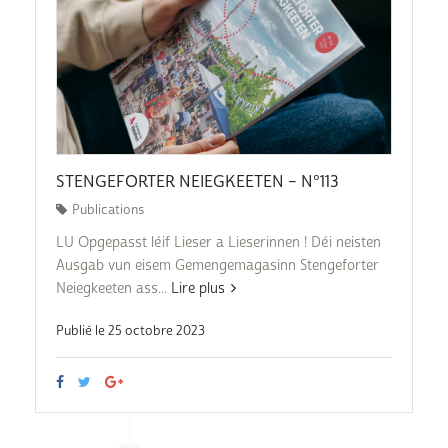
STENGEFORTER NEIEGKEETEN – N°113
Publications
LU Opgepasst léif Lieser a Lieserinnen ! Déi neisten
Ausgab vun eisem Gemengemagasinn Stengeforter
Neiegkeeten ass...
Lire plus
Publié le 25 octobre 2023