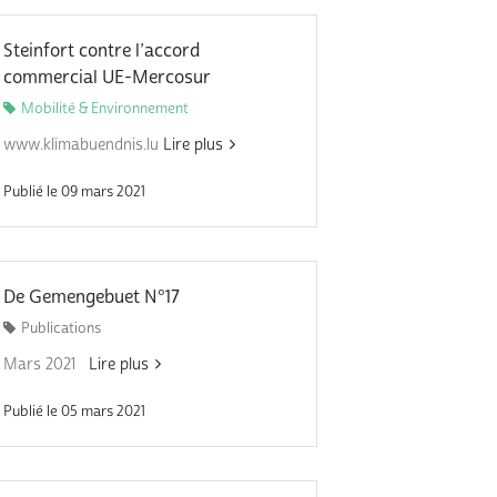
Subventions écologiques
Génération sans tabac
Médiation
Steinfort contre l’accord
Sauvons Bambi !
commercial UE-Mercosur
Office social régional
Mobilité & Environnement
Steinfort
www.klimabuendnis.lu
Lire plus
Repas sur roues
le
Publié le 09 mars 2021
SICA
 au
Youth & Work
Zarabina
De Gemengebuet N°17
Publications
des
Mars 2021
Lire plus
Publié le 05 mars 2021