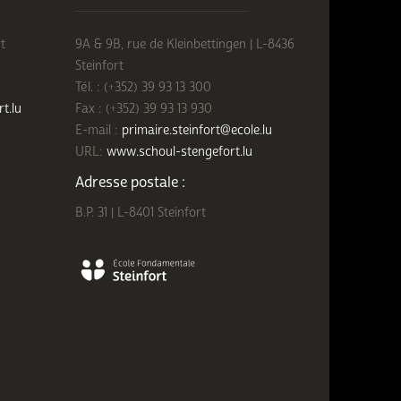
t
9A & 9B, rue de Kleinbettingen | L-8436
Steinfort
Tél. : (+352) 39 93 13 300
rt.lu
Fax : (+352) 39 93 13 930
E-mail :
primaire.steinfort@ecole.lu
URL:
www.schoul-stengefort.lu
Adresse postale :
B.P. 31 | L-8401 Steinfort