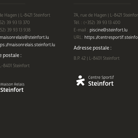
de Hagen | L-8421 Steinfort
7A, rue de Hagen | L-8421 Steinfor
352) 39 93 13 370
Tél. : (+352) 39 93 13 400
352) 39 93 13 938
E-mail :
piscine@steinfort.lu
maisonrelais@steinfort.lu
URL:
https://centresportif.steinfo
ps://maisonrelais.steinfort.lu
Adresse postale :
 postale :
B.P. 42 | L-8401 Steinfort
 L-8401 Steinfort