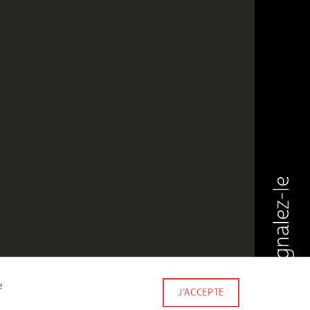
Signalez-le
e
J’ACCEPTE