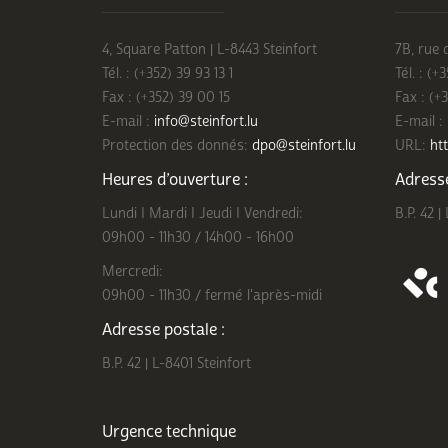
4, Square Patton | L-8443 Steinfort
7B, rue 
Tél. : (+352) 39 93 13 1
Tél. : (+
Fax : (+352) 39 00 15
Fax : (+
E-mail :
info@steinfort.lu
E-mail :
Protection des donnés:
dpo@steinfort.lu
URL:
htt
Heures d’ouverture :
Adresse
Lundi I Mardi I Jeudi I Vendredi:
B.P. 42 |
09h00 - 11h30 / 14h00 - 16h00
Mercredi:
09h00 - 11h30 / fermé l'après-midi
Adresse postale :
B.P. 42 | L-8401 Steinfort
Urgence technique