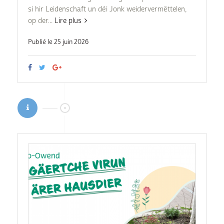
si hir Leidenschaft un déi Jonk weidervermëttelen,
op der...
Lire plus
Publié le 25 juin 2026