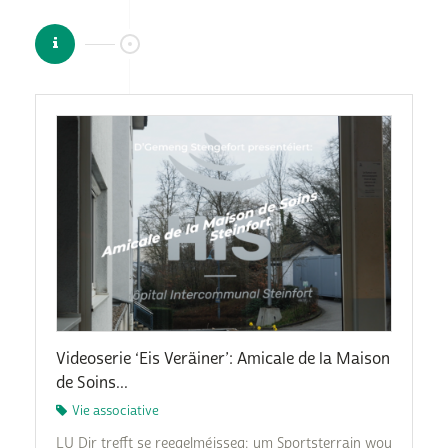
Videoserie ‘Eis Veräiner’: Amicale de la Maison
de Soins...
Vie associative
LU Dir trefft se reegelméisseg: um Sportsterrain wou