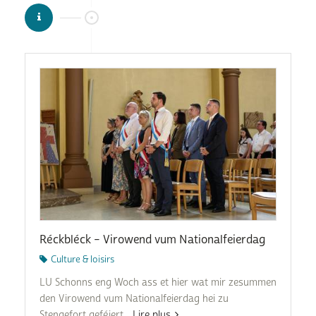
Réckbléck – Virowend vum Nationalfeierdag
Culture & loisirs
LU Schonns eng Woch ass et hier wat mir zesummen
den Virowend vum Nationalfeierdag hei zu
Stengefort geféiert...
Lire plus