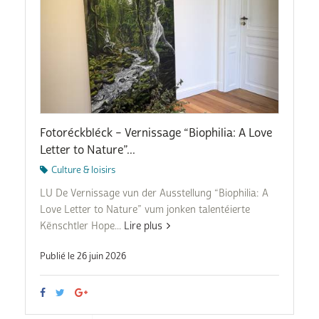
Fotoréckbléck – Vernissage “Biophilia: A Love
Letter to Nature”...
Culture & loisirs
LU De Vernissage vun der Ausstellung “Biophilia: A
Love Letter to Nature” vum jonken talentéierte
Kënschtler Hope...
Lire plus
Publié le 26 juin 2026