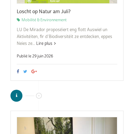
Loscht op Natur am Juli?
Mobilité & Environnement
LU De Mirador proposéiert eng flott Auswiel un
Aktivitéiten, fir d’Biodiversitéit ze entdecken, eppes
Neies ze...
Lire plus
Publié le 29 juin 2026