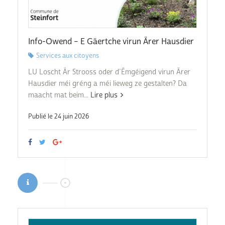
Info-Owend – E Gäertche virun Ärer Hausdier
Services aux citoyens
LU Loscht Är Strooss oder d’Ëmgéigend virun Ärer
Hausdier méi gréng a méi lieweg ze gestalten? Da
maacht mat beim...
Lire plus
Publié le 24 juin 2026