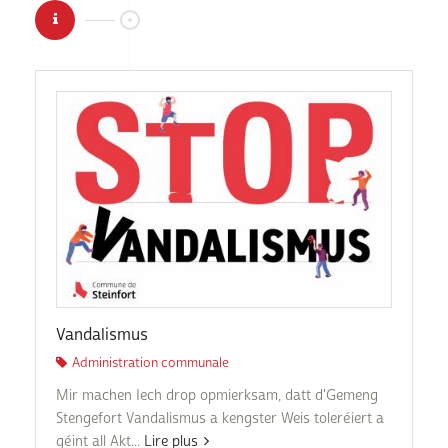
Vandalismus
Administration communale
Mir machen Iech drop opmierksam, datt d'Gemeng
Stengefort Vandalismus a kengster Weis toleréiert a
géint all Akt...
Lire plus