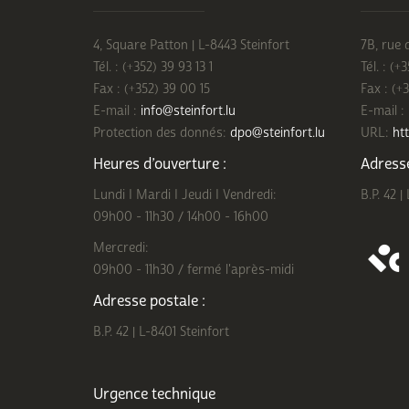
4, Square Patton | L-8443 Steinfort
7B, rue 
Tél. : (+352) 39 93 13 1
Tél. : (+
Fax : (+352) 39 00 15
Fax : (+
E-mail :
info@steinfort.lu
E-mail :
Protection des donnés:
dpo@steinfort.lu
URL:
htt
Heures d’ouverture :
Adresse
Lundi I Mardi I Jeudi I Vendredi:
B.P. 42 |
09h00 - 11h30 / 14h00 - 16h00
Mercredi:
09h00 - 11h30 / fermé l'après-midi
Adresse postale :
B.P. 42 | L-8401 Steinfort
Urgence technique