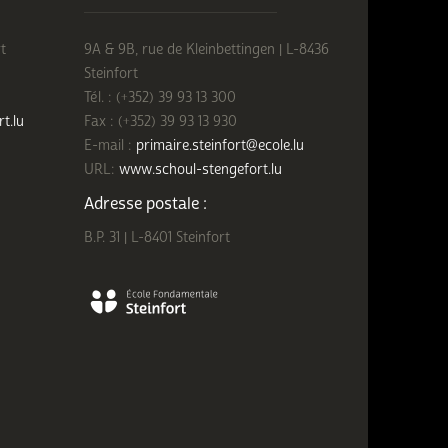
t
9A & 9B, rue de Kleinbettingen | L-8436
Steinfort
Tél. : (+352) 39 93 13 300
rt.lu
Fax : (+352) 39 93 13 930
E-mail :
primaire.steinfort@ecole.lu
URL:
www.schoul-stengefort.lu
Adresse postale :
B.P. 31 | L-8401 Steinfort