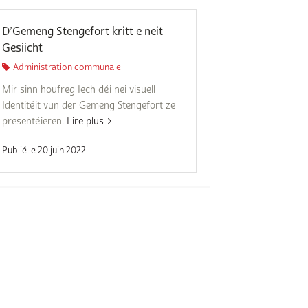
Subventions écologiques
Génération sans tabac
Médiation
D’Gemeng Stengefort kritt e neit
Sauvons Bambi !
Gesiicht
Office social régional
Administration communale
Steinfort
Mir sinn houfreg Iech déi nei visuell
Repas sur roues
le
Identitéit vun der Gemeng Stengefort ze
presentéieren.
Lire plus
SICA
 au
Publié le 20 juin 2022
Youth & Work
Zarabina
des