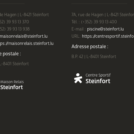
de Hagen | L-8421 Steinfort
7A, rue de Hagen | L-8421 Steinfor
352) 39 93 13 370
Tél. : (+352) 39 93 13 400
352) 39 93 13 938
E-mail :
piscine@steinfort.lu
maisonrelais@steinfort.lu
URL:
https://centresportif.steinfo
ps://maisonrelais.steinfort.lu
Adresse postale :
 postale :
B.P. 42 | L-8401 Steinfort
 L-8401 Steinfort