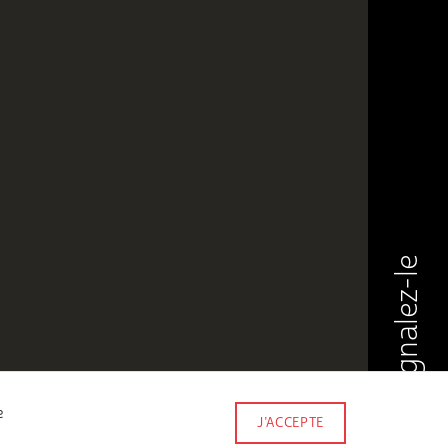
Signalez-le
e
J’ACCEPTE