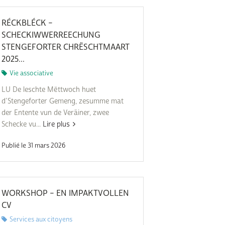
Subventions écologiques
Génération sans tabac
Médiation
RÉCKBLÉCK –
Sauvons Bambi !
SCHECKIWWERREECHUNG
Office social régional
STENGEFORTER CHRËSCHTMAART
Steinfort
2025...
Repas sur roues
le
Vie associative
LU De leschte Mëttwoch huet
SICA
d’Stengeforter Gemeng, zesumme mat
 au
der Entente vun de Veräiner, zwee
Youth & Work
Schecke vu...
Lire plus
Zarabina
Publié le 31 mars 2026
des
WORKSHOP – EN IMPAKTVOLLEN
CV
Services aux citoyens