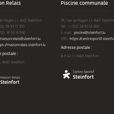
n Relais
Piscine communale
de Hagen | L-8421 Steinfort
7A, rue de Hagen | L-8421 Steinfor
352) 39 93 13 370
Tél. : (+352) 39 93 13 400
352) 39 93 13 938
E-mail :
piscine@steinfort.lu
maisonrelais@steinfort.lu
URL:
https://centresportif.steinfo
ps://maisonrelais.steinfort.lu
Adresse postale :
 postale :
B.P. 42 | L-8401 Steinfort
 L-8401 Steinfort