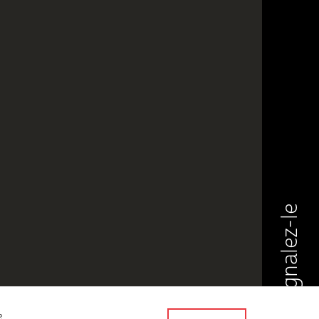
Signalez-le
e