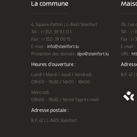
La commune
Maiso
4, Square Patton | L-8443 Steinfort
7B, rue 
Tél. : (+352) 39 93 13 1
Tél. : (+
Fax : (+352) 39 00 15
Fax : (+
E-mail :
info@steinfort.lu
E-mail :
Protection des donnés:
dpo@steinfort.lu
URL:
htt
Heures d’ouverture :
Adresse
Lundi I Mardi I Jeudi I Vendredi:
B.P. 42 |
09h00 - 11h30 / 14h00 - 16h00
Mercredi:
09h00 - 11h30 / fermé l'après-midi
Adresse postale :
B.P. 42 | L-8401 Steinfort