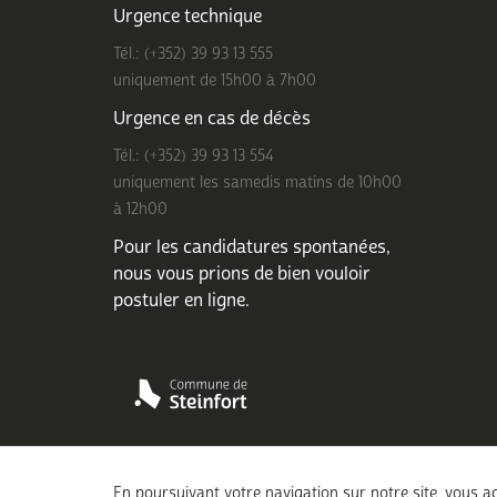
Urgence technique
Tél.: (+352) 39 93 13 555
uniquement de 15h00 à 7h00
Urgence en cas de décès
Tél.: (+352) 39 93 13 554
uniquement les samedis matins de 10h00
à 12h00
Pour les candidatures spontanées,
nous vous prions de bien
vouloir
postuler en ligne
.
En poursuivant votre navigation sur notre site, vous ac