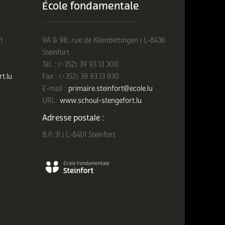
École fondamentale
t
9A & 9B, rue de Kleinbettingen | L-8436
Steinfort
Tél. : (+352) 39 93 13 300
rt.lu
Fax : (+352) 39 93 13 930
E-mail :
primaire.steinfort@ecole.lu
URL:
www.schoul-stengefort.lu
Adresse postale :
B.P. 31 | L-8401 Steinfort