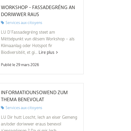
WORKSHOP - FASSADEGRÉNG AN
DORIWWER RAUS
Services aux citoyens
LU D’Fassadegréng steet am
Mëttelpunkt vun dësem Workshop – als
Klimaanlag oder Hotspot fir
Biodiversitéit, et gi...
Lire plus
Publié le 29 mars 2026
INFORMATIOUNSOWEND ZUM
THEMA BENEVOLAT
Services aux citoyens
LU Dir hutt Loscht, Iech an eiser Gemeng
an/oder doriwwer eraus benevol
z’engagéieren ? Da gi mir Iech...