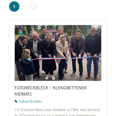
FOTORÉCKBLÉCK – KLENGBETTENER
KIERMES
Culture & loisirs
LU Grousse Merci eise Veräiner a Clibb, eise Servicer
fir d'Organisatioun an natierlech och jidderengem,