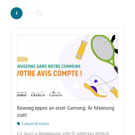
Beweeg eppes an eiser Gemeng. Är Meenung
zielt!
Culture & loisirs
LU Sport a Beweegung solle fir jiddereen einfach