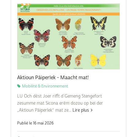
Aktioun Päiperlek - Maacht mat!
Mobilité & Environnement
LU Och dëst Joer rifft d’Gemeng Stengefort
zesumme mat Sicona erëm dozou op bei der
„Aktioun Päiperlek“ mat ze...
Lire plus
Publié le 16 mai 2026