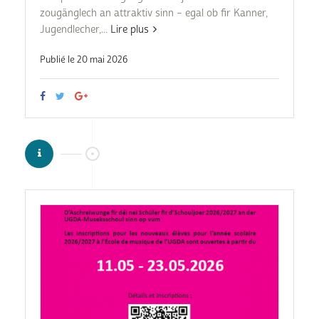
zougänglech an attraktiv sinn – egal ob fir Kanner,
Jugendlecher,...
Lire plus
Publié le 20 mai 2026