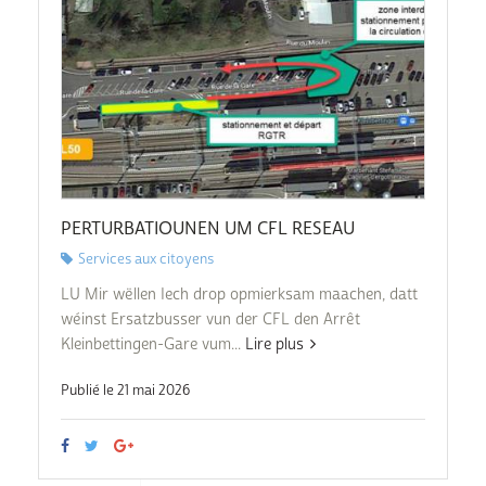
PERTURBATIOUNEN UM CFL RESEAU
Services aux citoyens
LU Mir wëllen Iech drop opmierksam maachen, datt
wéinst Ersatzbusser vun der CFL den Arrêt
Kleinbettingen-Gare vum...
Lire plus
Publié le 21 mai 2026