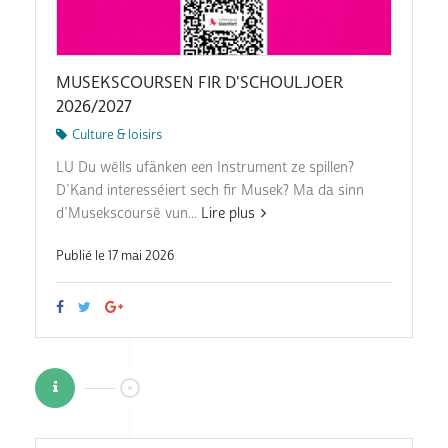
MUSEKSCOURSEN FIR D'SCHOULJOER
2026/2027
Culture & loisirs
LU Du wëlls ufänken een Instrument ze spillen?
D’Kand interesséiert sech fir Musek? Ma da sinn
d’Musekscoursë vun...
Lire plus
Publié le 17 mai 2026