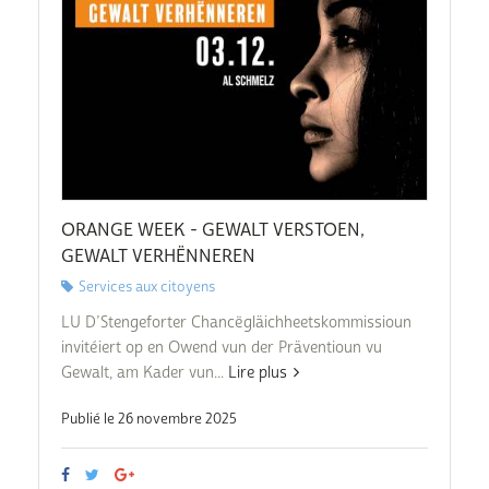
ORANGE WEEK - GEWALT VERSTOEN,
GEWALT VERHËNNEREN
Services aux citoyens
LU D’Stengeforter Chancëgläichheetskommissioun
invitéiert op en Owend vun der Präventioun vu
Gewalt, am Kader vun...
Lire plus
Publié le 26 novembre 2025