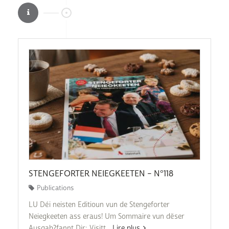
STENGEFORTER NEIEGKEETEN – N°118
Publications
LU Déi neisten Editioun vun de Stengeforter
Neiegkeeten ass eraus! Um Sommaire vun dëser
Ausgab?fannt Dir: Visitt...
Lire plus