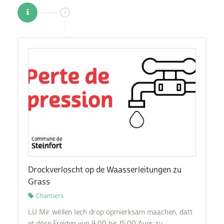
Drockverloscht op de Waasserleitungen zu
Grass
Chantiers
LU Mir wëllen Iech drop opmierksam maachen, datt
et dëse Freiden vun 9:00 bis 15:00 Auer zu