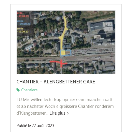
CHANTIER – KLENGBETTENER GARE
Chantiers
LU Mir wëllen Iech drop opmierksam maachen datt
et ab nächster Woch e gréissere Chantier ronderëm
d’Klengbettener...
Lire plus
Publié le 22 août 2023