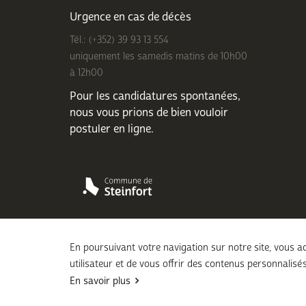
Urgence en cas de décès
Tél.: (+352) 39 93 13 554
uniquement les samedis matins de 10h00
à 12h00
Pour les candidatures spontanées,
nous vous prions de bien
vouloir
postuler en ligne
.
En poursuivant votre navigation sur notre site, vous ac
utilisateur et de vous offrir des contenus personnalisés
Conditions d'utilisations
Politique de confidentialité
Ment
En savoir plus
Rejoignez-nous sur