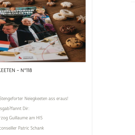
Subventions écologiques
Génération sans tabac
Médiation
Sauvons Bambi !
Office social régional
Steinfort
Repas sur roues
le
SICA
 au
Youth & Work
ETEN – N°118
Zarabina
des
 Stengeforter Neiegkeeten ass eraus!
gab?fannt Dir:
erzog Guillaume am HIS
nseiller Patric Schank