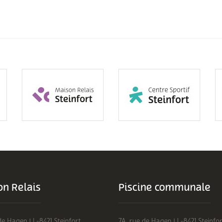
n Relais
Piscine communale
de Hagen | L-8421 Steinfort
7A, rue de Hagen | L-8421 Steinfor