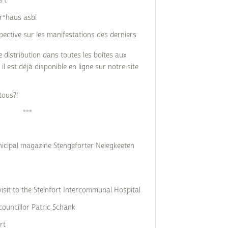
ert
er*haus asbl
spective sur les manifestations des derniers
 distribution dans toutes les boîtes aux
il est déjà disponible
en ligne
sur notre site
tous?!
***
unicipal magazine Stengeforter Neiegkeeten
isit to the Steinfort Intercommunal Hospital
councillor Patric Schank
rt