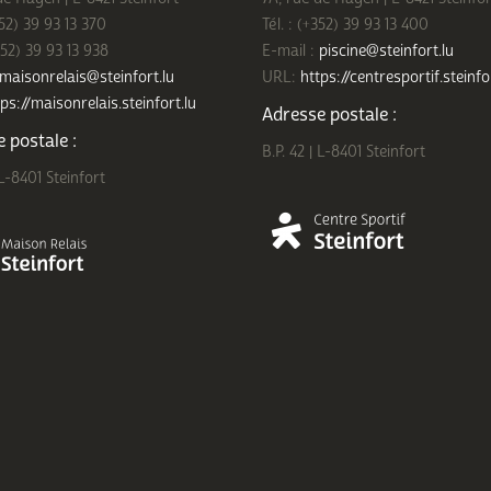
352) 39 93 13 370
Tél. : (+352) 39 93 13 400
352) 39 93 13 938
E-mail :
piscine@steinfort.lu
maisonrelais@steinfort.lu
URL:
https://centresportif.steinfo
ps://maisonrelais.steinfort.lu
Adresse postale :
 postale :
B.P. 42 | L-8401 Steinfort
 L-8401 Steinfort