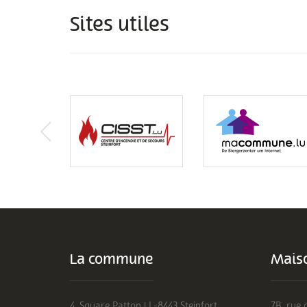
Sites utiles
La commune
Maiso
4, Square Patton | L-8443 Steinfort
7B, rue 