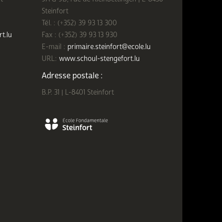
Steinfort
Tél. : (+352) 39 93 13 300
rt.lu
Fax : (+352) 39 93 13 930
E-mail :
primaire.steinfort@ecole.lu
URL:
www.schoul-stengefort.lu
Adresse postale :
B.P. 31 | L-8401 Steinfort