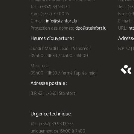
Tél. : (+352) 39 93 13 1
Tél. : (+
Fax : (+352) 39 00 15
Fax : (+
E-mail :
info@steinfort.lu
E-mail :
Protection des donnés:
dpo@steinfort.lu
URL:
htt
Heures d’ouverture :
Adresse
Lundi I Mardi I Jeudi I Vendredi:
B.P. 42 |
09h00 - 11h30 / 14h00 - 16h00
Mercredi:
09h00 - 11h30 / fermé l'après-midi
Adresse postale :
B.P. 42 | L-8401 Steinfort
Urgence technique
Tél.: (+352) 39 93 13 555
uniquement de 15h00 à 7h00