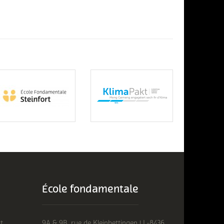
École fondamentale
t
9A & 9B, rue de Kleinbettingen | L-8436