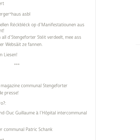
ert
erger*haus asbl
onellen Réckbléck op d’Manifestatiounen aus
t!
all d’Stengeforter Stéit verdeelt, mee ass
ser Websäit ze fannen.
m Liesen!
***
du magazine communal Stengeforter
de presse!
o?:
nd-Duc Guillaume à l’Hôpital intercommunal
ller communal Patric Schank