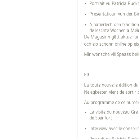
Portrait vu Patricia Ruck
Presentatioun vun der Bi
A natierlech den traditi
de leschte Wochen a Méin
De Magasinn gëtt aktuell un 
och elo schonn
online
op ei
Mir wënsche vill Spaass bei
FR
La toute nouvelle édition 
Neiegkeeten vient de sortir 
Au programme de ce numér
La visite du nouveau Gra
de Steinfort
Interview avec le consei