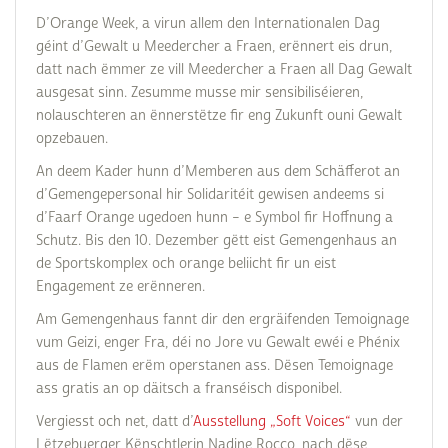
D’Orange Week, a virun allem den Internationalen Dag
géint d’Gewalt u Meedercher a Fraen, erënnert eis drun,
datt nach ëmmer ze vill Meedercher a Fraen all Dag Gewalt
ausgesat sinn. Zesumme musse mir sensibiliséieren,
nolauschteren an ënnerstëtze fir eng Zukunft ouni Gewalt
opzebauen.
An deem Kader hunn d’Memberen aus dem Schäfferot an
d’Gemengepersonal hir Solidaritéit gewisen andeems si
d’Faarf Orange ugedoen hunn – e Symbol fir Hoffnung a
Schutz. Bis den 10. Dezember gëtt eist Gemengenhaus an
de Sportskomplex och orange beliicht fir un eist
Engagement ze erënneren.
Am Gemengenhaus fannt dir den ergräifenden Temoignage
vum Geizi, enger Fra, déi no Jore vu Gewalt ewéi e Phénix
aus de Flamen erëm operstanen ass. Dësen Temoignage
ass gratis an op däitsch a franséisch disponibel.
Vergiesst och net, datt d’
Ausstellung „Soft Voices“
vun der
Lëtzebuerger Kënschtlerin Nadine Rocco, nach dëse