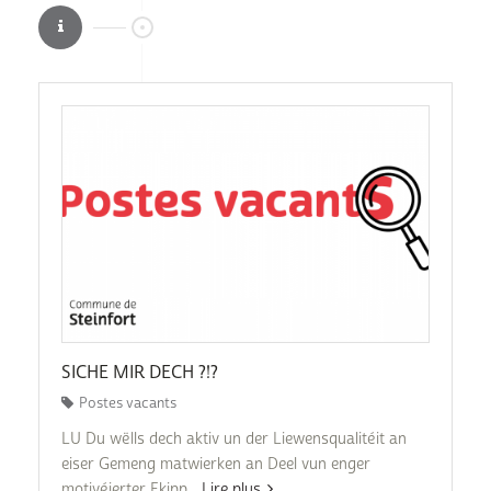
SICHE MIR DECH ?!?
Postes vacants
LU Du wëlls dech aktiv un der Liewensqualitéit an
eiser Gemeng matwierken an Deel vun enger
motivéierter Ekipp...
Lire plus