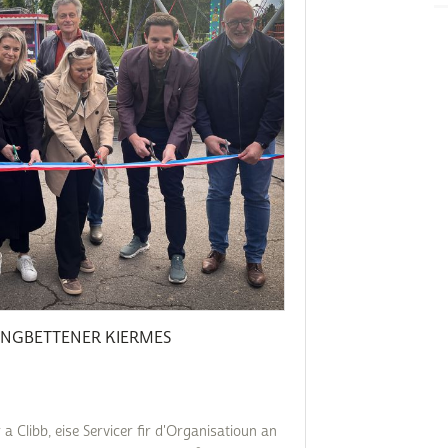
Subventions écologiques
Génération sans tabac
Médiation
Sauvons Bambi !
Office social régional
Steinfort
Repas sur roues
le
SICA
 au
Youth & Work
Zarabina
des
ENGBETTENER KIERMES
a Clibb, eise Servicer fir d'Organisatioun an