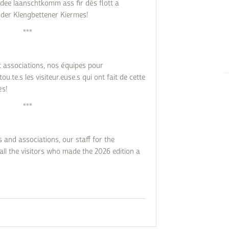
 dee laanschtkomm ass fir dës flott a
 der Klengbettener Kiermes!
***
 associations, nos équipes pour
tou.te.s les visiteur.euse.s qui ont fait de cette
ès!
***
 and associations, our staff for the
all the visitors who made the 2026 edition a