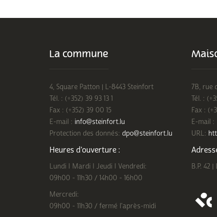
La commune
Maiso
4, Square Patton | L-8443 Steinfort
7B, rue 
Tél. : (+352) 39 93 13 1
Tél. : (+
Fax : (+352) 39 00 15
Fax : (+
E-mail :
info@steinfort.lu
E-mail :
Protection des donnés:
dpo@steinfort.lu
URL:
htt
Heures d’ouverture :
Adresse
Lundi I Mardi I Jeudi I Vendredi:
B.P. 42 |
09h00 - 11h30 / 14h00 - 16h00
Mercredi:
09h00 - 11h30 / fermé l'après-midi