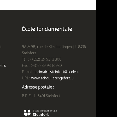
École fondamentale
t
9A & 9B, rue de Kleinbettingen | L-8436
Steinfort
Tél. : (+352) 39 93 13 300
rt.lu
Fax : (+352) 39 93 13 930
E-mail :
primaire.steinfort@ecole.lu
URL:
www.schoul-stengefort.lu
Adresse postale :
B.P. 31 | L-8401 Steinfort