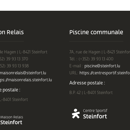
n Relais
Piscine communale
de Hagen | L-8421 Steinfort
7A, rue de Hagen | L-8421 Steinfor
352) 39 93 13 370
Tél. : (+352) 39 93 13 400
352) 39 93 13 938
E-mail :
piscine@steinfort.lu
maisonrelais@steinfort.lu
URL:
https://centresportif.steinfo
ps://maisonrelais.steinfort.lu
Adresse postale :
 postale :
B.P. 42 | L-8401 Steinfort
 L-8401 Steinfort