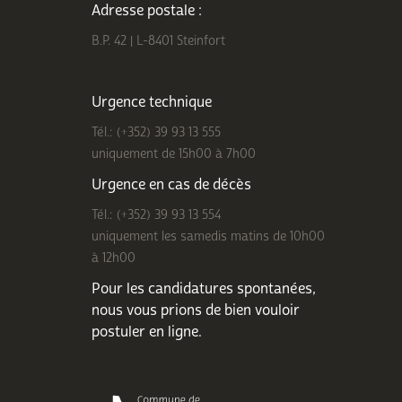
Adresse postale :
B.P. 42 | L-8401 Steinfort
Urgence technique
Tél.: (+352) 39 93 13 555
uniquement de 15h00 à 7h00
Urgence en cas de décès
Tél.: (+352) 39 93 13 554
uniquement les samedis matins de 10h00
à 12h00
Pour les candidatures spontanées,
nous vous prions de bien
vouloir
postuler en ligne
.