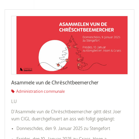
Asammele vun de Chrëschtbeemercher
Administration communale
LU
D’Asammele vun de Chrëschtbeemercher gëtt dëst Joer
vum CIGL duerchgefouert an ass wéi follgt geplangt:
Donneschdes, den 9. Januar 2025 zu Stengefort