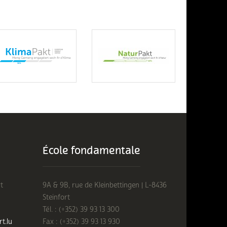
École fondamentale
t
9A & 9B, rue de Kleinbettingen | L-8436
Steinfort
Tél. : (+352) 39 93 13 300
rt.lu
Fax : (+352) 39 93 13 930