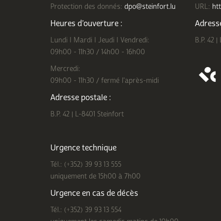
Protection des donnés:
dpo@steinfort.lu
URL:
htt
Heures d’ouverture :
Adresse
Lundi I Mardi I Jeudi I Vendredi:
B.P. 42 |
09h00 - 11h30 / 14h00 - 16h00
Mercredi:
09h00 - 11h30 / fermé l'après-midi
Adresse postale :
B.P. 42 | L-8401 Steinfort
Urgence technique
Tél.: (+352) 39 93 13 555
uniquement de 15h00 à 7h00
Urgence en cas de décès
Tél.: (+352) 39 93 13 554