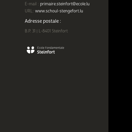
E-mail :
primaire.steinfort@ecole.lu
URL:
www.schoul-stengefort.lu
Adresse postale :
B.P. 31 | L-8401 Steinfort