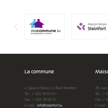
La commune
Maiso
4, Square Patton | L-8443 Steinfort
7B, rue 
Tél. : (+352) 39 93 13 1
Tél. : (+
Fax : (+352) 39 00 15
Fax : (+
E-mail :
info@steinfort.lu
E-mail :