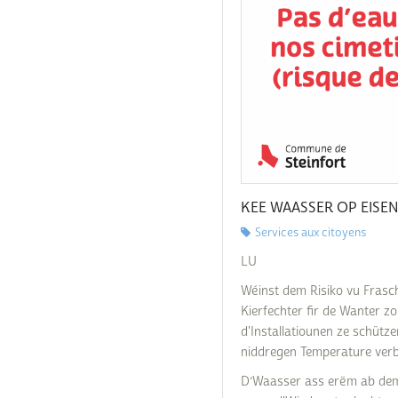
Commande poubelle(s)
Mobilitéitszentral
Raccordements Eau
Égalité des chances et
Comptes bancaires
Raccordements
du vivre-ensemble
Électricité & Gaz
Construire
Comptabilité
Règlements & Taxes
Copie conforme
Réservation d'une sal
communale
Décès
Séjourner / immigrer
Déchets & Recyclage
Luxembourg
KEE WAASSER OP EISEN
Déménagement
Services aux citoyens
Stationnement
résidentiel
Eau potable
LU
Subventions & Subsi
Wéinst dem Risiko vu Frasc
Formulaires
Kierfechter fir de Wanter 
Légalisation signature
d'Installatiounen ze schütz
niddregen Temperature ver
Listes électorales
D‘Waasser ass erëm ab dem 