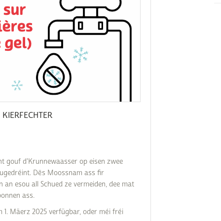
Subventions écologiques
Génération sans tabac
Médiation
Sauvons Bambi !
Office social régional
Steinfort
Repas sur roues
le
SICA
 au
Youth & Work
 KIERFECHTER
Zarabina
des
ht gouf d'Krunnewaasser op eisen zwee
zougedréint. Dës Moossnam ass fir
en an esou all Schued ze vermeiden, dee mat
bonnen ass.
1. Mäerz 2025 verfügbar, oder méi fréi