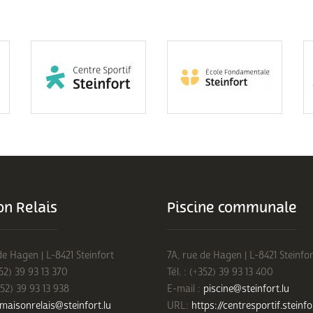
n Relais
Piscine communale
de Hagen | L-8421 Steinfort
7A, rue de Hagen | L-8421 Steinfor
352) 39 93 13 370
Tél. : (+352) 39 93 13 400
352) 39 93 13 938
E-mail :
piscine@steinfort.lu
maisonrelais@steinfort.lu
URL:
https://centresportif.steinfo