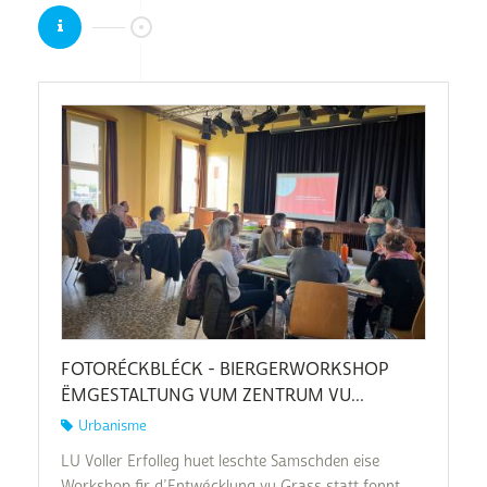
FOTORÉCKBLÉCK - BIERGERWORKSHOP
ËMGESTALTUNG VUM ZENTRUM VU...
Urbanisme
LU Voller Erfolleg huet leschte Samschden eise
Workshop fir d’Entwécklung vu Grass statt fonnt.