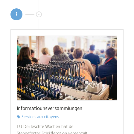
Informatiounsversammlungen
Services aux citoyens
LU Déi leschte Wochen hat de
Stengeforter Schäfferot op vereenzelt