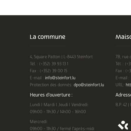
La commune
Maiso
4, Square Patton | L-8443 Steinfort
7B, rue 
Tél. : (+352) 39 93 13 1
Tél. : (+
Fax : (+352) 39 00 15
Fax : (+
E-mail :
info@steinfort.lu
E-mail :
Protection des donnés:
dpo@steinfort.lu
URL:
htt
Heures d’ouverture :
Adresse
Lundi I Mardi I Jeudi I Vendredi:
B.P. 42 |
09h00 - 11h30 / 14h00 - 16h00
Mercredi:
09h00 - 11h30 / fermé l'après-midi