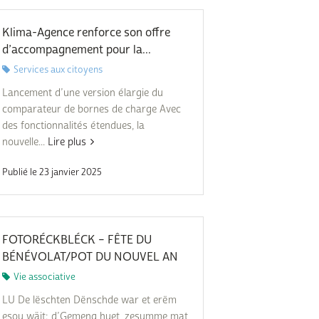
Subventions écologiques
Génération sans tabac
Médiation
Klima-Agence renforce son offre
Sauvons Bambi !
d’accompagnement pour la...
Office social régional
Services aux citoyens
Steinfort
Lancement d’une version élargie du
Repas sur roues
le
comparateur de bornes de charge Avec
des fonctionnalités étendues, la
SICA
nouvelle...
Lire plus
 au
Youth & Work
Publié le 23 janvier 2025
Zarabina
des
FOTORÉCKBLÉCK – FÊTE DU
BÉNÉVOLAT/POT DU NOUVEL AN
Vie associative
LU De lëschten Dënschde war et erëm
esou wäit: d’Gemeng huet, zesumme mat