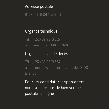
Adresse postale :
B.P. 42 | L-8401 Steinfort
Urgence technique
Tél.: (+352) 39 93 13 555
uniquement de 15h00 à 7h00
Urgence en cas de décès
Tél.: (+352) 39 93 13 554
uniquement les samedis matins de 10h00
à 12h00
Pour les candidatures spontanées,
nous vous prions de bien
vouloir
postuler en ligne
.