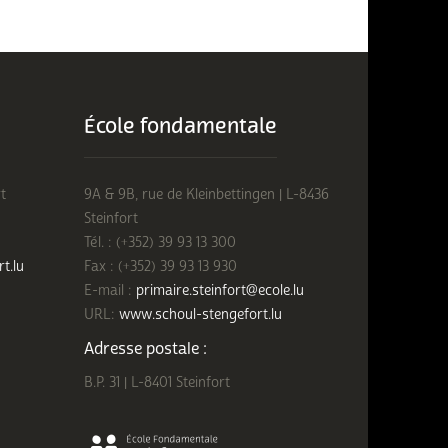
École fondamentale
t
9A & 9B, rue de Kleinbettingen | L-8436
Steinfort
Tél. : (+352) 39 93 13 300
rt.lu
Fax : (+352) 39 93 13 930
E-mail :
primaire.steinfort@ecole.lu
URL:
www.schoul-stengefort.lu
Adresse postale :
B.P. 31 | L-8401 Steinfort