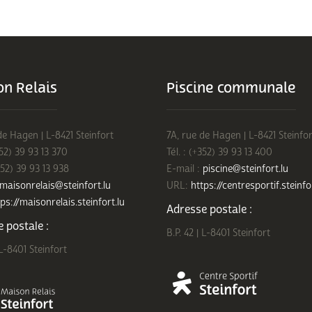
n Relais
Piscine communale
de Hagen | L-8421 Steinfort
7A, rue de Hagen | L-8421 Steinfor
352) 39 93 13 370
Tél. : (+352) 39 93 13 400
352) 39 93 13 938
E-mail :
piscine@steinfort.lu
maisonrelais@steinfort.lu
URL:
https://centresportif.steinfo
ps://maisonrelais.steinfort.lu
Adresse postale :
 postale :
B.P. 42 | L-8401 Steinfort
 L-8401 Steinfort