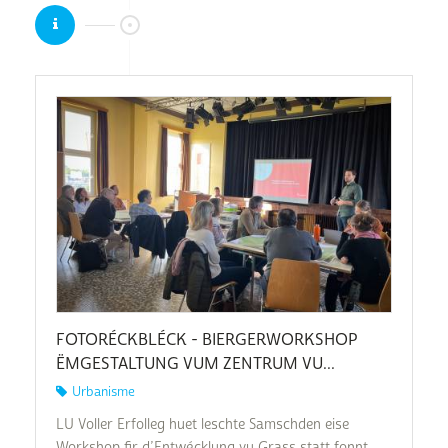
FOTORÉCKBLÉCK - BIERGERWORKSHOP
ËMGESTALTUNG VUM ZENTRUM VU...
Urbanisme
LU Voller Erfolleg huet leschte Samschden eise
Workshop fir d’Entwécklung vu Grass statt fonnt.