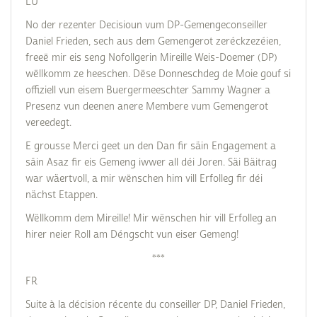
LU
No der rezenter Decisioun vum DP-Gemengeconseiller
Daniel Frieden, sech aus dem Gemengerot zeréckzezéien,
freeë mir eis seng Nofollgerin Mireille Weis-Doemer (DP)
wëllkomm ze heeschen. Dëse Donneschdeg de Moie gouf si
offiziell vun eisem Buergermeeschter Sammy Wagner a
Presenz vun deenen anere Membere vum Gemengerot
vereedegt.
E grousse Merci geet un den Dan fir säin Engagement a
säin Asaz fir eis Gemeng iwwer all déi Joren. Säi Bäitrag
war wäertvoll, a mir wënschen him vill Erfolleg fir déi
nächst Etappen.
Wëllkomm dem Mireille! Mir wënschen hir vill Erfolleg an
hirer neier Roll am Déngscht vun eiser Gemeng!
***
FR
Suite à la décision récente du conseiller DP, Daniel Frieden,