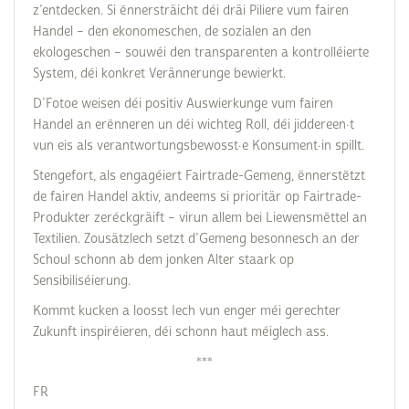
z’entdecken. Si ënnersträicht déi dräi Piliere vum fairen
Handel – den ekonomeschen, de sozialen an den
ekologeschen – souwéi den transparenten a kontrolléierte
System, déi konkret Verännerunge bewierkt.
D’Fotoe weisen déi positiv Auswierkunge vum fairen
Handel an erënneren un déi wichteg Roll, déi jiddereen·t
vun eis als verantwortungsbewosst·e Konsument·in spillt.
Stengefort, als engagéiert Fairtrade-Gemeng, ënnerstëtzt
de fairen Handel aktiv, andeems si prioritär op Fairtrade-
Produkter zeréckgräift – virun allem bei Liewensmëttel an
Textilien. Zousätzlech setzt d’Gemeng besonnesch an der
Schoul schonn ab dem jonken Alter staark op
Sensibiliséierung.
Kommt kucken a loosst Iech vun enger méi gerechter
Zukunft inspiréieren, déi schonn haut méiglech ass.
***
FR