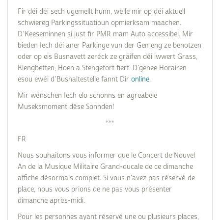
Fir déi déi sech ugemellt hunn, wëlle mir op déi aktuell
schwiereg Parkingssituatioun opmierksam maachen.
D’Keeseminnen si just fir PMR mam Auto accessibel. Mir
bieden Iech déi aner Parkinge vun der Gemeng ze benotzen
oder op eis Busnavett zeréck ze gräifen déi iwwert Grass,
Klengbetten, Hoen a Stengefort fiert. D’genee Horairen
esou ewéi d’Bushaltestelle fannt Dir
online
.
Mir wënschen Iech elo schonns en agreabele
Museksmoment dëse Sonnden!
***
FR
Nous souhaitons vous informer que le Concert de Nouvel
An de la Musique Militaire Grand-ducale de ce dimanche
affiche désormais complet. Si vous n'avez pas réservé de
place, nous vous prions de ne pas vous présenter
dimanche après-midi.
Pour les personnes ayant réservé une ou plusieurs places,