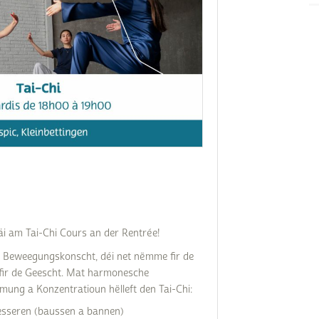
Subventions écologiques
Génération sans tabac
Médiation
Sauvons Bambi !
Office social régional
Steinfort
Repas sur roues
le
SICA
 au
Youth & Work
Zarabina
des
räi am Tai-Chi Cours an der Rentrée!
h Beweegungskonscht, déi net nëmme fir de
 fir de Geescht. Mat harmonesche
mung a Konzentratioun hëlleft den Tai-Chi:
besseren (baussen a bannen)