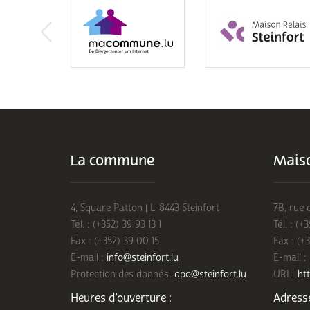
La commune
Maiso
4, Square Patton | L-8443 Steinfort
7B, rue 
Tél. : (+352) 39 93 13 1
Tél. : (+
Fax : (+352) 39 00 15
Fax : (+
E-mail :
info@steinfort.lu
E-mail :
Protection des donnés:
dpo@steinfort.lu
URL:
htt
Heures d’ouverture :
Adresse