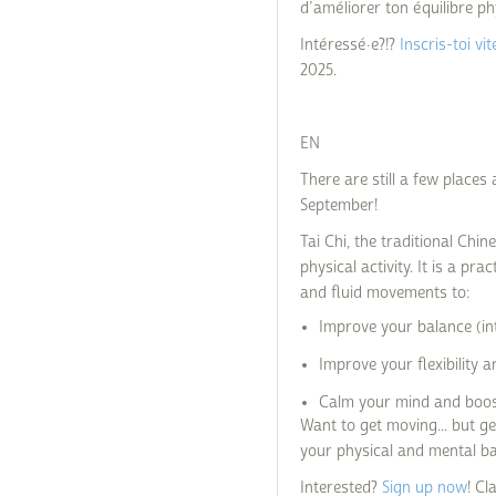
d’améliorer ton équilibre ph
Intéressé·e?!?
Inscris-toi vit
2025.
EN
There are still a few places 
September!
Tai Chi, the traditional Chi
physical activity. It is a pr
and fluid movements to:
Improve your balance (int
Improve your flexibility 
Calm your mind and boos
Want to get moving... but g
your physical and mental b
Interested?
Sign up now
! Cl