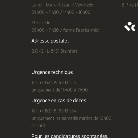
Lundi I Mardi I Jeudi I Vendredi:
B.P. 42 |
09h00 - 11h30 / 14h00 - 16h00
Mercredi:
09h00 - 11h30 / fermé l'après-midi
Adresse postale :
B.P. 42 | L-8401 Steinfort
Urgence technique
Tél.: (+352) 39 93 13 555
uniquement de 15h00 à 7h00
Urgence en cas de décès
Tél.: (+352) 39 93 13 554
uniquement les samedis matins de 10h00
à 12h00
Pour les candidatures spontanées,