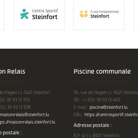
n Relais
Piscine communale
de Hagen | L-8421 Steinfort
7A, rue de Hagen | L-8421 Steinfor
352) 39 93 13 370
Tél. : (+352) 39 93 13 400
352) 39 93 13 938
E-mail :
piscine@steinfort.lu
maisonrelais@steinfort.lu
URL:
https://centresportif.steinfo
ps://maisonrelais.steinfort.lu
Adresse postale :
 postale :
B.P. 42 | L-8401 Steinfort