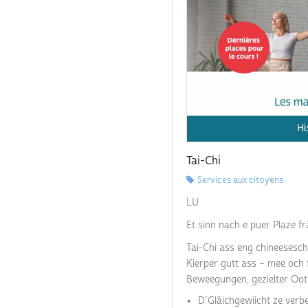
Commande poubelle(s)
Mobilitéitszentral
Raccordements Eau
Égalité des chances et
Comptes bancaires
Raccordements
du vivre-ensemble
Électricité & Gaz
Construire
Comptabilité
Règlements & Taxes
Copie conforme
Réservation d'une sal
communale
Décès
Séjourner / immigrer
Déchets & Recyclage
Luxembourg
Tai-Chi
Déménagement
Services aux citoyens
Stationnement
résidentiel
Eau potable
LU
Subventions & Subsi
Et sinn nach e puer Plaze f
Formulaires
Tai-Chi ass eng chineesesc
Légalisation signature
Kierper gutt ass – mee och
Beweegungen, gezielter Oot
Listes électorales
D’Gläichgewiicht ze ver