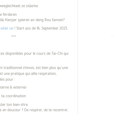
weeglechkeet ze stäerke
e fërderen
, däi Kierper spieren an deng Rou fannen?
 séier un
! Start ass de 16. September 2025.
***
ces disponibles pour le cours de Tai-Chi qui
 traditionnel chinois, est bien plus qu’une
st une pratique qui allie respiration,
des pour :
nterne & externe)
 ta coordination
ster ton bien-être
 en douceur ? De respirer, de te recentrer,