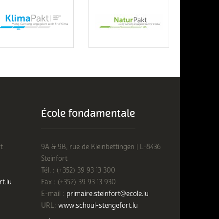
École fondamentale
t
9A & 9B, rue de Kleinbettingen | L-8436
Steinfort
Tél. : (+352) 39 93 13 300
rt.lu
Fax : (+352) 39 93 13 930
E-mail :
primaire.steinfort@ecole.lu
URL:
www.schoul-stengefort.lu