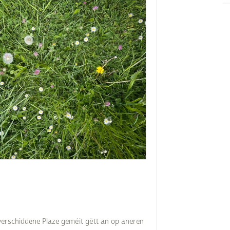
Subventions écologiques
Génération sans tabac
Médiation
Sauvons Bambi !
Office social régional
Steinfort
Repas sur roues
le
SICA
 au
Youth & Work
Zarabina
des
verschiddene Plaze geméit gëtt an op aneren