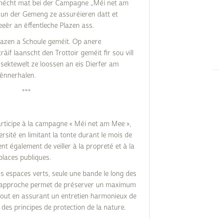
mécht mat bei der Campagne „Méi net am
 un der Gemeng ze assuréieren datt et
eër an ëffentleche Plazen ass.
lplazen a Schoule geméit. Op anere
äif laanscht den Trottoir geméit fir sou vill
nsektewelt ze loossen an eis Dierfer am
ënnerhalen.
***
rticipe à la campagne « Méi net am Mee »,
ersité en limitant la tonte durant le mois de
ent également de veiller à la propreté et à la
places publiques.
ns espaces verts, seule une bande le long des
te approche permet de préserver un maximum
 tout en assurant un entretien harmonieux de
t des principes de protection de la nature.