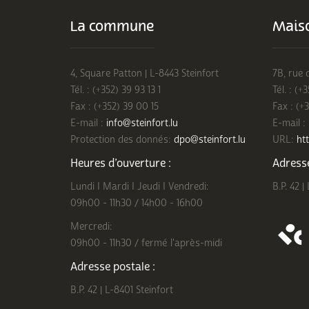
La commune
Maiso
4, Square Patton | L-8443 Steinfort
7B, rue 
Tél. : (+352) 39 93 13 1
Tél. : (+
Fax : (+352) 39 00 15
Fax : (+
E-mail :
info@steinfort.lu
E-mail :
Protection des donnés:
dpo@steinfort.lu
URL:
htt
Heures d’ouverture :
Adresse
Lundi I Mardi I Jeudi I Vendredi:
B.P. 42 |
09h00 - 11h30 / 14h00 - 16h00
Mercredi:
09h00 - 11h30 / fermé l'après-midi
Adresse postale :
B.P. 42 | L-8401 Steinfort