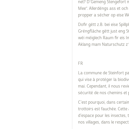
net? D’Gemeng Stengefort 
Mee“. Allerdéngs ass et och
propper a sécher op eise We
Dofir gëtt z.B. bei eise Spil
Gréngfläche gëtt just eng Str
wéi méiglech Raum fir eis I
Aklang mam Naturschutz z‘
FR
La commune de Steinfort pa
qui vise à protéger la biodiv
mai. Cependant, il nous revi
sécurité de nos chemins et 
C’est pourquoi, dans certai
trottoirs est fauchée. Cet
d’espace pour les insectes,
nos villages, dans le respec