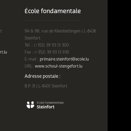
École fondamentale
t
9A & 9B, rue de Kleinbettingen | L-8436
Steinfort
Tél. : (+352) 39 93 13 300
rt.lu
Fax : (+352) 39 93 13 930
E-mail :
primaire.steinfort@ecole.lu
URL:
www.schoul-stengefort.lu
Adresse postale :
B.P. 31 | L-8401 Steinfort