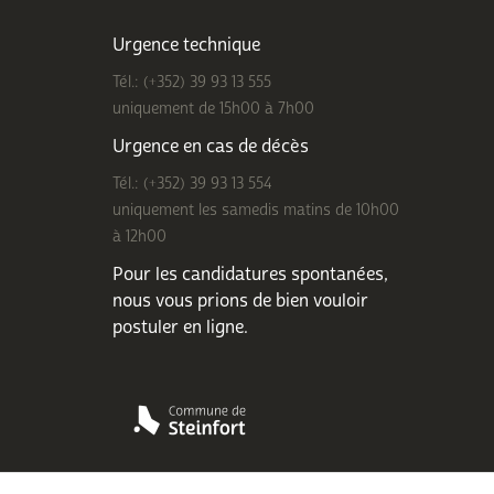
Urgence technique
Tél.: (+352) 39 93 13 555
uniquement de 15h00 à 7h00
Urgence en cas de décès
Tél.: (+352) 39 93 13 554
uniquement les samedis matins de 10h00
à 12h00
Pour les candidatures spontanées,
nous vous prions de bien
vouloir
postuler en ligne
.