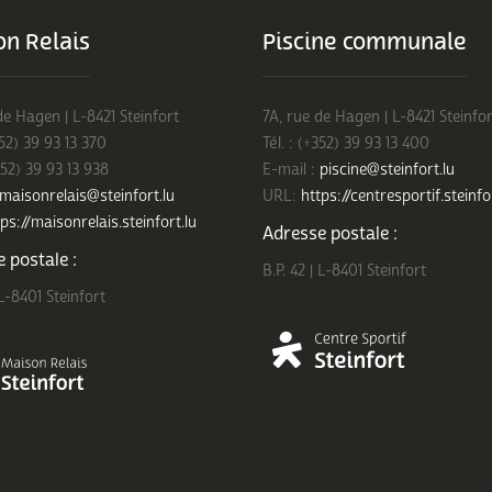
n Relais
Piscine communale
de Hagen | L-8421 Steinfort
7A, rue de Hagen | L-8421 Steinfor
352) 39 93 13 370
Tél. : (+352) 39 93 13 400
352) 39 93 13 938
E-mail :
piscine@steinfort.lu
maisonrelais@steinfort.lu
URL:
https://centresportif.steinfo
ps://maisonrelais.steinfort.lu
Adresse postale :
 postale :
B.P. 42 | L-8401 Steinfort
 L-8401 Steinfort