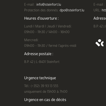
E-mail :
info@steinfort.lu
E-mail :
Protection des donnés:
dpo@steinfort.lu
URL:
htt
Heures d’ouverture :
Adresse
Lundi I Mardi I Jeudi I Vendredi:
B.P. 42 |
09h00 - 11h30 / 14h00 - 16h00
Mercredi:
09h00 - 11h30 / fermé l'après-midi
Adresse postale :
B.P. 42 | L-8401 Steinfort
Urgence technique
Tél.: (+352) 39 93 13 555
uniquement de 15h00 à 7h00
Urgence en cas de décès