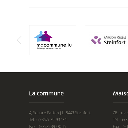
La commune
Maiso
4, Square Patton | L-8443 Steinfort
7B, rue 
Tél. : (+352) 39 93 13 1
Tél. : (+
Fax : (+352) 39 00 15
Fax : (+