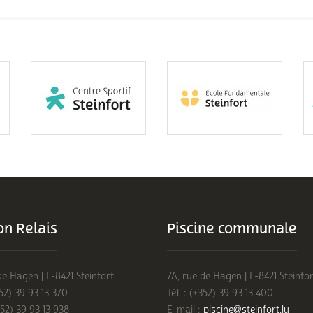
n Relais
Piscine communale
de Hagen | L-8421 Steinfort
7A, rue de Hagen | L-8421 Steinfor
352) 39 93 13 370
Tél. : (+352) 39 93 13 400
352) 39 93 13 938
E-mail :
piscine@steinfort.lu