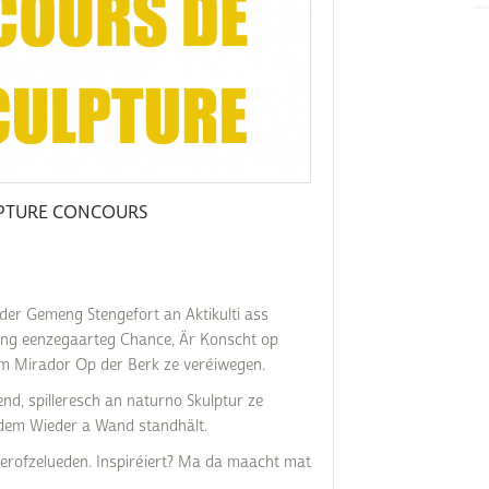
Subventions écologiques
Génération sans tabac
Médiation
Sauvons Bambi !
Office social régional
Steinfort
Repas sur roues
le
SICA
LPTURE CONCOURS
 au
Youth & Work
Zarabina
der Gemeng Stengefort an Aktikulti ass
! Eng eenzegaarteg Chance, Är Konscht op
des
m Mirador Op der Berk ze veréiwegen.
end, spilleresch an naturno Skulptur ze
 dem Wieder a Wand standhält.
 erofzelueden. Inspiréiert? Ma da maacht mat