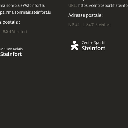
maisonrelais@steinfort.lu
URL:
https://centresportif.steinfo
ps://maisonrelais.steinfort.lu
Adresse postale :
 postale :
B.P. 42 | L-8401 Steinfort
 L-8401 Steinfort