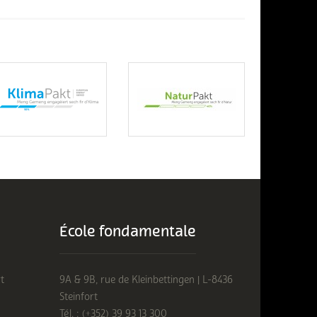
École fondamentale
t
9A & 9B, rue de Kleinbettingen | L-8436
Steinfort
Tél. : (+352) 39 93 13 300