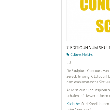
Commande poubelle(s)
Mobilitéitszentral
Raccordements Eau
Égalité des chances et
Comptes bancaires
Raccordements
du vivre-ensemble
Électricité & Gaz
Construire
Comptabilité
Règlements & Taxes
Copie conforme
Réservation d'une sal
communale
Décès
7. EDITIOUN VUM SKU
Séjourner / immigrer
Déchets & Recyclage
Culture & loisirs
Luxembourg
Déménagement
LU
Stationnement
résidentiel
Eau potable
De Skulpture Concours vun 
zeréck fir seng 7. Editioun
Subventions & Subsi
Formulaires
dem emblematesche Site vu
Är Missioun? Eng inspiréier
Légalisation signature
schafen, déi iwwer d’Joren
Listes électorales
Klickt hei
fir d’Konditiounen
beim Concours!