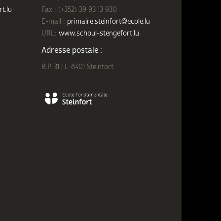
rt.lu
Fax : (+352) 39 93 13 930
E-mail :
primaire.steinfort@ecole.lu
URL:
www.schoul-stengefort.lu
Adresse postale :
B.P. 31 | L-8401 Steinfort