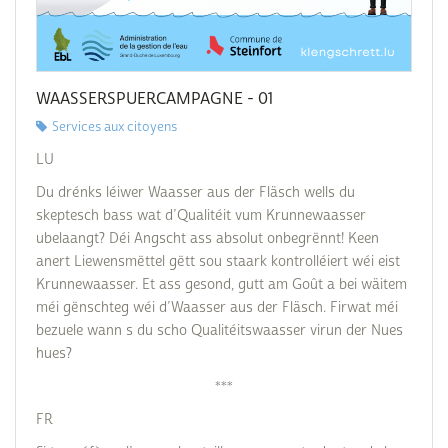
WAASSERSPUERCAMPAGNE - 01
Services aux citoyens
LU
Du drénks léiwer Waasser aus der Fläsch wells du
skeptesch bass wat d’Qualitéit vum Krunnewaasser
ubelaangt? Déi Angscht ass absolut onbegrënnt! Keen
anert Liewensmëttel gëtt sou staark kontrolléiert wéi eist
Krunnewaasser. Et ass gesond, gutt am Goût a bei wäitem
méi gënschteg wéi d’Waasser aus der Fläsch. Firwat méi
bezuele wann s du scho Qualitéitswaasser virun der Nues
hues?
***
FR