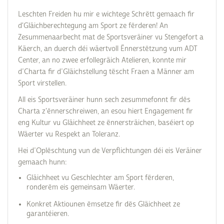
Leschten Freiden hu mir e wichtege Schrëtt gemaach fir
d'Gläichberechtegung am Sport ze fërderen! An
Zesummenaarbecht mat de Sportsveräiner vu Stengefort a
Käerch, an duerch déi wäertvoll Ënnerstëtzung vum ADT
Center, an no zwee erfollegräich Atelieren, konnte mir
d’Charta fir d’Gläichstellung tëscht Fraen a Männer am
Sport virstellen.
All eis Sportsveräiner hunn sech zesummefonnt fir dës
Charta z'ënnerschreiwen, an esou hiert Engagement fir
eng Kultur vu Gläichheet ze ënnersträichen, baséiert op
Wäerter vu Respekt an Toleranz.
Hei d’Oplëschtung vun de Verpflichtungen déi eis Veräiner
gemaach hunn:
Gläichheet vu Geschlechter am Sport fërderen,
ronderëm eis gemeinsam Wäerter.
Konkret Aktiounen ëmsetze fir dës Gläichheet ze
garantéieren.