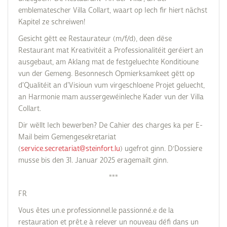
emblematescher Villa Collart, waart op Iech fir hiert nächst
Kapitel ze schreiwen!
Gesicht gëtt ee Restaurateur (m/f/d), deen dëse
Restaurant mat Kreativitéit a Professionalitéit geréiert an
ausgebaut, am Aklang mat de festgeluechte Konditioune
vun der Gemeng. Besonnesch Opmierksamkeet gëtt op
d'Qualitéit an d'Visioun vum virgeschloene Projet geluecht,
an Harmonie mam aussergewéinleche Kader vun der Villa
Collart.
Dir wëllt Iech bewerben? De Cahier des charges ka per E-
Mail beim Gemengesekretariat
(
service.secretariat@steinfort.lu
) ugefrot ginn. D‘Dossiere
musse bis den 31. Januar 2025 eragemailt ginn.
***
FR
Vous êtes un.e professionnel.le passionné.e de la
restauration et prêt.e à relever un nouveau défi dans un