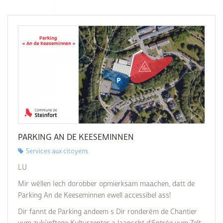
PARKING AN DE KEESEMINNEN
Services aux citoyens
LU
Mir wëllen Iech dorobber opmierksam maachen, datt de
Parking An de Keeseminnen ewell accessibel ass!
Dir fannt de Parking andeem s Dir ronderëm de Chantier