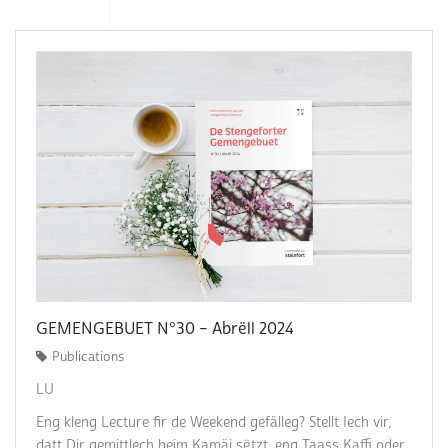
GEMENGEBUET N°30 – Abrëll 2024
Publications
LU
Eng kleng Lecture fir de Weekend gefälleg? Stellt Iech vir,
datt Dir gemittlech beim Kamäi sëtzt, eng Taass Kaffi oder