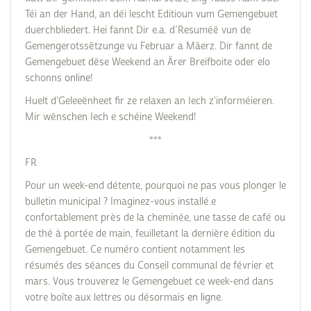
Téi an der Hand, an déi lescht Editioun vum Gemengebuet
duerchbliedert. Hei fannt Dir e.a. d’Resuméë vun de
Gemengerotssëtzunge vu Februar a Mäerz. Dir fannt de
Gemengebuet dëse Weekend an Ärer Breifboite oder elo
schonns
online
!
Huelt d'Geleeënheet fir ze relaxen an Iech z'informéieren.
Mir wënschen Iech e schéine Weekend!
***
FR
Pour un week-end détente, pourquoi ne pas vous plonger le
bulletin municipal ? Imaginez-vous installé.e
confortablement près de la cheminée, une tasse de café ou
de thé à portée de main, feuilletant la dernière édition du
Gemengebuet. Ce numéro contient notamment les
résumés des séances du Conseil communal de février et
mars. Vous trouverez le Gemengebuet ce week-end dans
votre boîte aux lettres ou désormais
en ligne
.