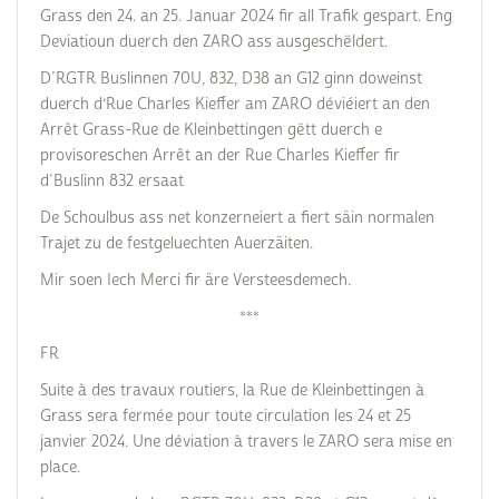
Grass den 24. an 25. Januar 2024 fir all Trafik gespart. Eng
Deviatioun duerch den ZARO ass ausgeschëldert.
D’RGTR Buslinnen 70U, 832, D38 an G12 ginn doweinst
duerch d‘Rue Charles Kieffer am ZARO déviéiert an den
Arrêt Grass-Rue de Kleinbettingen gëtt duerch e
provisoreschen Arrêt an der Rue Charles Kieffer fir
d’Buslinn 832 ersaat
De Schoulbus ass net konzerneiert a fiert säin normalen
Trajet zu de festgeluechten Auerzäiten.
Mir soen Iech Merci fir äre Versteesdemech.
***
FR
Suite à des travaux routiers, la Rue de Kleinbettingen à
Grass sera fermée pour toute circulation les 24 et 25
janvier 2024. Une déviation à travers le ZARO sera mise en
place.