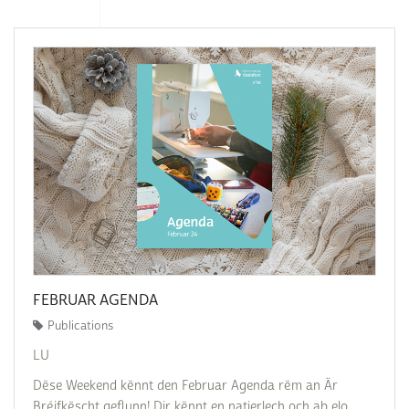
FEBRUAR AGENDA
Publications
LU
Dëse Weekend kënnt den Februar Agenda rëm an Är
Bréifkëscht geflunn! Dir kënnt en natierlech och ab elo